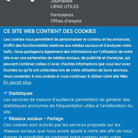
Journaliste
LIENS UTILES
Formulaires
Offres d'emploi
Journal communal
CE SITE WEB CONTIENT DES COOKIES
Stationnement
Les cookies nous permettent de personnaliser le contenu et les annonces,
d'offrir des fonctionnalités relatives aux médias sociaux et d'analyser notre
SUIVEZ NOUS
trafic. Nous partageons également des informations sur l'utilisation de notre
site avec nos partenaires de médias sociaux, de publicité et d'analyse, qui
Facebook
peuvent combiner celles-ci avec d'autres informations que vous leur avez
fournies ou qu'ils ont collectées lors de votre utilisation de leurs services.
Linkedin
Vous consentez à nos cookies si vous continuez à utiliser notre site Web.
En savoir plus
Instagram
Statistiques
Les services de mesure d'audience permettent de générer des
statistiques anonymes de fréquentation utiles à l'amélioration du
site.
Réseaux sociaux – Partage
Ces cookies sont activés par les services proposés sur les
MENU
Déclaration de confidentialité
réseaux sociaux que nous avons ajouté à notre site afin de nous
FOOTER
Déclaration d'accessibilité
donner la possibilité de partager notre contenu avec votre