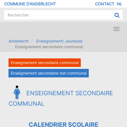
Aller
COMMUNE D'ANDERLECHT
CONTACT
NL
MENU
au
contenu
PIED
principal
DE
PAGE
Toggl
navig
Anderlecht
Enseignement/ Jeunesse
Enseignement secondaire communal
Enseignement secondaire communal
Enseignement secondaire non communal
ENSEIGNEMENT SECONDAIRE
COMMUNAL
CALENDRIER SCOLAIRE