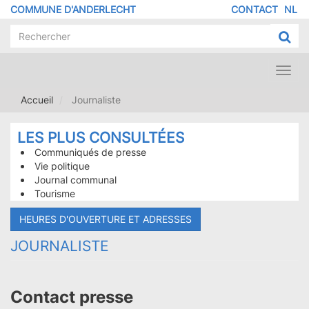
Aller
COMMUNE D'ANDERLECHT
CONTACT
NL
MENU
au
contenu
PIED
principal
DE
PAGE
Toggl
navig
Accueil
Journaliste
LES PLUS CONSULTÉES
Communiqués de presse
Vie politique
Journal communal
Tourisme
HEURES D'OUVERTURE ET ADRESSES
JOURNALISTE
Contact presse