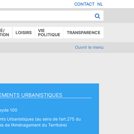
CONTACT
NL
MENU
IED
E
AGE
É/
VIE
LOISIRS
TRANSPARENCE
TION
POLITIQUE
Ouvrir le menu
EMENTS URBANISTIQUES
eyde 100
s Urbanistiques (au sens de l’art.275 du
is de l’Aménagement du Territoire)