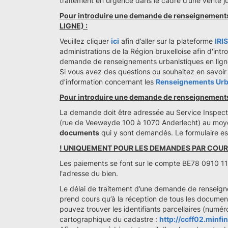
traitement en urgence dans le cadre d’une vente ju
Pour introduire une demande de renseignement
LIGNE) :
Veuillez cliquer
ici
afin d’aller sur la plateforme
IRI
administrations de la Région bruxelloise afin d'intr
demande de renseignements urbanistiques en lign
Si vous avez des questions ou souhaitez en savoir
d’information concernant les
Renseignements Urba
Pour introduire une demande de renseignements 
La demande doit être adressée au Service Inspecti
(rue de Veeweyde 100 à 1070 Anderlecht) au mo
documents
qui y sont demandés. Le formulaire est
! UNIQUEMENT POUR LES DEMANDES PAR COUR
Les paiements se font sur le compte BE78 0910
l'adresse du bien.
Le délai de traitement d’une demande de renseign
prend cours qu’à la réception de tous les docume
pouvez trouver les identifiants parcellaires (numér
cartographique du cadastre :
http://ccff02.minf