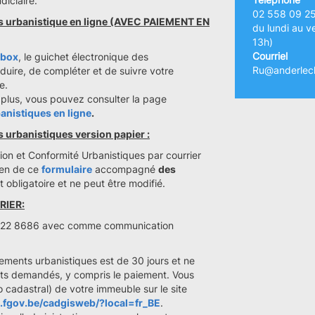
diciaire.
02 558 09 2
s urbanistique en ligne (AVEC PAIEMENT EN
du lundi au v
13h)
Courriel
Sbox
, le guichet électronique des
Ru@anderlech
oduire, de compléter et de suivre votre
e.
 plus, vous pouvez consulter la page
nistiques en ligne
.
urbanistiques version papier :
on et Conformité Urbanistiques par courrier
yen de ce
formulaire
accompagné
des
 obligatoire et ne peut être modifié.
RIER:
 1122 8686 avec comme communication
ements urbanistiques est de 30 jours et ne
nts demandés, y compris le paiement. Vous
o cadastral) de votre immeuble sur le site
in.fgov.be/cadgisweb/?local=fr_BE
.