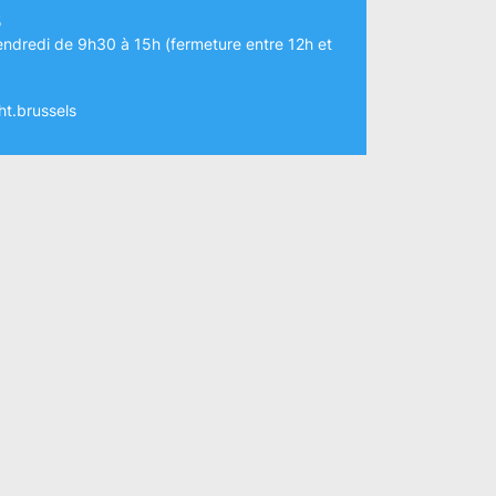
5
endredi de 9h30 à 15h (fermeture entre 12h et
t.brussels