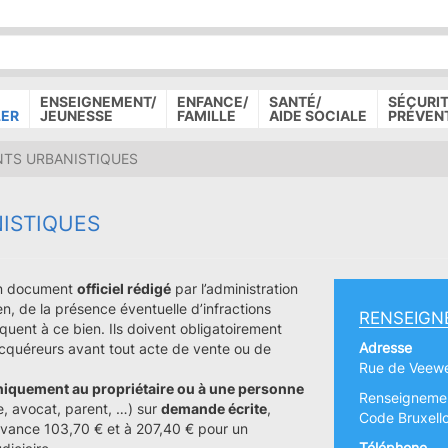
P
D
P
ENSEIGNEMENT/
ENFANCE/
SANTÉ/
SÉCURIT
LER
JEUNESSE
FAMILLE
AIDE SOCIALE
PRÉVEN
TS URBANISTIQUES
ISTIQUES
un document
officiel rédigé
par l’administration
n, de la présence éventuelle d’infractions
RENSEIGN
quent à ce bien. Ils doivent obligatoirement
Adresse
cquéreurs avant tout acte de vente ou de
Rue de Veew
niquement au propriétaire ou à une personne
Renseignement
e, avocat, parent, …) sur
demande écrite
,
Code Bruxello
evance 103,70 € et à 207,40 € pour un
Téléphone