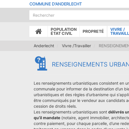
Aller
COMMUNE D'ANDERLECHT
au
contenu
principal
POPULATION
VIVRE /
PROPRETÉ
ACCUEIL
ÉTAT CIVIL
TRAVAIL
Anderlecht
Vivre /Travailler
RENSEIGNEMEN
RENSEIGNEMENTS URBAN
Les renseignements urbanistiques consistent en 
communale pour informer de la destination d’un bie
urbanistiques et des règles d’urbanisme qui s'appli
être communiqués par le vendeur aux candidats a
cession de droits réels.
Les renseignements urbanistiques sont
délivrés u
qu’il mandate
(notaire, agent immobilier, architect
contre paiement, pour chaque parcelle, d’une red