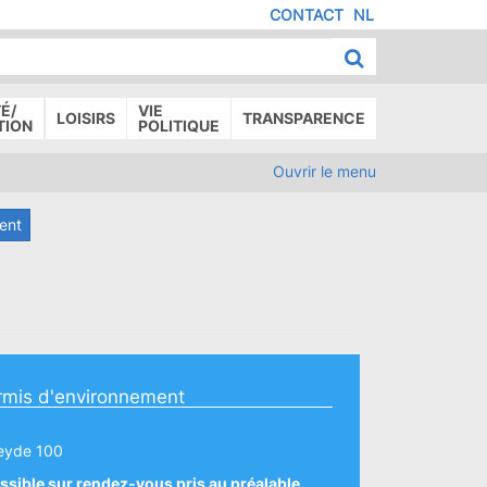
CONTACT
NL
MENU
IED
E
AGE
É/
VIE
LOISIRS
TRANSPARENCE
TION
POLITIQUE
Ouvrir le menu
ment
rmis d'environnement
eyde 100
ssible sur rendez-vous pris au préalable.