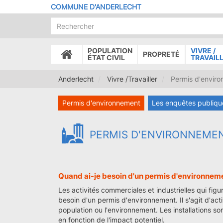
Aller
COMMUNE D'ANDERLECHT
au
contenu
principal
POPULATION
VIVRE /
PROPRETÉ
ACCUEIL
ÉTAT CIVIL
TRAVAIL
Anderlecht
Vivre /Travailler
Permis d'envir
Permis d'environnement
Les enquêtes publiqu
PERMIS D'ENVIRONNEME
Quand ai-je besoin d'un permis d'environnem
Les activités commerciales et industrielles qui figure
besoin d'un permis d'environnement. Il s'agit d'ac
population ou l'environnement. Les installations son
en fonction de l'impact potentiel.