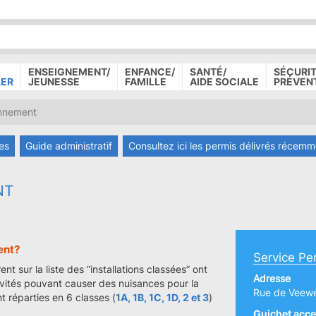
P
D
P
ENSEIGNEMENT/
ENFANCE/
SANTÉ/
SÉCURIT
LER
JEUNESSE
FAMILLE
AIDE SOCIALE
PRÉVEN
onnement
es
Guide administratif
Consultez ici les permis délivrés récem
NT
ent?
Service Pe
nt sur la liste des “installations classées” ont
Adresse
tivités pouvant causer des nuisances pour la
Rue de Veew
t réparties en 6 classes (
1A, 1B, 1C, 1D, 2 et 3
)
Guichet acce