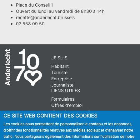
Place du Conseil 1
Ouvert du lundi au vendredi de 8h30 à 14h
recette@anderlecht.brussels
02 558 09 50
JE SUIS
Habitant
Touriste
Entreprise
Journaliste
LIENS UTILES
Formulaires
Offres d'emploi
Journal communal
CE SITE WEB CONTIENT DES COOKIES
Stationnement
Les cookies nous permettent de personnaliser le contenu et les annonces,
d'offrir des fonctionnalités relatives aux médias sociaux et d'analyser notre
SUIVEZ NOUS
trafic. Nous partageons également des informations sur l'utilisation de notre