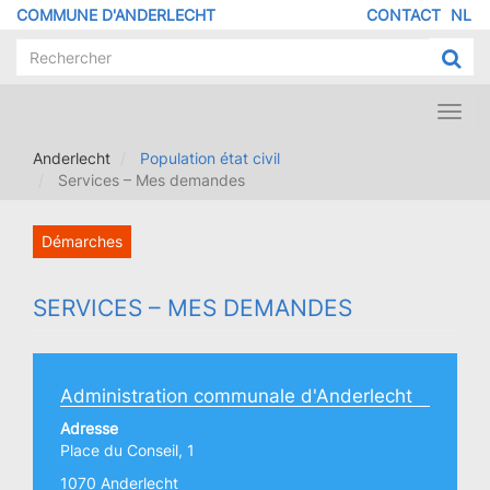
Aller
COMMUNE D'ANDERLECHT
CONTACT
NL
MENU
au
contenu
PIED
principal
DE
PAGE
Toggl
navig
Anderlecht
Population état civil
Services – Mes demandes
Démarches
SERVICES – MES DEMANDES
Administration communale d'Anderlecht
Adresse
Place du Conseil, 1
1070 Anderlecht