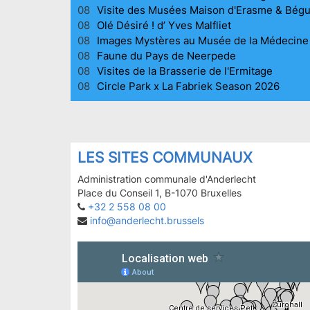
08
Visite des Musées Maison d'Erasme & Bég
08
Olé Désiré ! d’ Yves Malfliet
08
Images Mystères au Musée de la Médecine
08
Faune du Pays de Neerpede
08
Visites de la Brasserie de l'Ermitage
08
Circle Park x La Fabriek Season 2026
LES SITES COMMUNAUX
Administration communale d'Anderlecht
Place du Conseil 1, B-1070 Bruxelles
+32 2 558 08 00
info@anderlecht.brussels