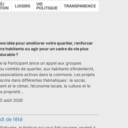
É/
VIE
LOISIRS
TRANSPARENCE
TION
POLITIQUE
ne idée pour améliorer votre quartier, renforcer
ntre habitants ou agir pour un cadre de vie plus
 durable ?
e la Participant lance un appel aux groupes
ou comités de quartier, aux habitants d’Anderlecht,
x associations actives dans la commune. Les projets
scrire dans différentes thématiques : le social,
nt et le climat, l’économie locale, la culture et le
la propreté...
15 août 2026
s
i de l’été
Estivales, le festival qui vous fait voyager, revient à