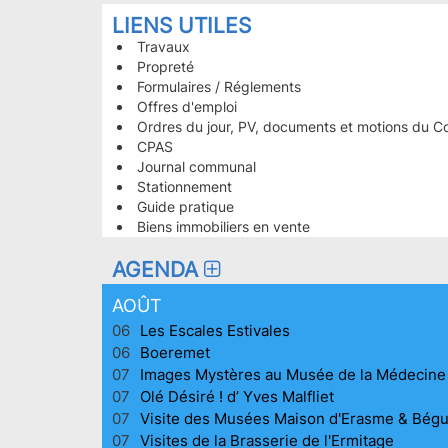
PAGES
LIENS UTILES
LES
Travaux
Propreté
PLUS
Formulaires / Réglements
CONSULTÉES
Offres d'emploi
HOMEPAGE
Ordres du jour, PV, documents et motions du C
CPAS
Journal communal
Stationnement
Guide pratique
Biens immobiliers en vente
AGENDA
AOÛT
06
Les Escales Estivales
06
Boeremet
07
Images Mystères au Musée de la Médecine
07
Olé Désiré ! d’ Yves Malfliet
07
Visite des Musées Maison d'Erasme & Bég
07
Visites de la Brasserie de l'Ermitage