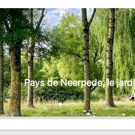
P
D
P