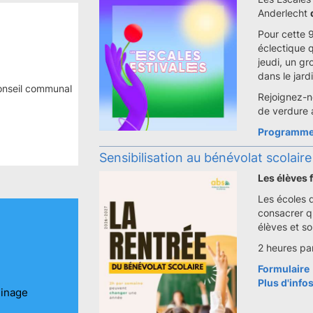
Anderlecht
Pour cette 
éclectique 
jeudi, un g
dans le jar
onseil communal
Rejoignez-n
de verdure a
Programme
Sensibilisation au bénévolat scolaire
Les élèves f
Les écoles 
consacrer q
élèves et so
2 heures pa
Formulaire
Plus d'info
uinage