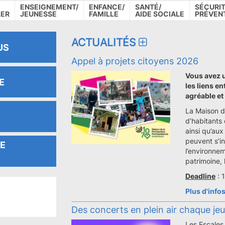
ENSEIGNEMENT/
ENFANCE/
SANTÉ/
SÉCURIT
LER
JEUNESSE
FAMILLE
AIDE SOCIALE
PRÉVEN
ACTUALITÉS
US
Appel à projets citoyens 2026
Vous avez u
E
les liens e
agréable et
La Maison d
S
d’habitants 
ainsi qu’au
peuvent s’in
E
l’environneme
patrimoine, 
Deadline
: 
Plus d'info
Des concerts en plein air chaque jeud
Les Escales 