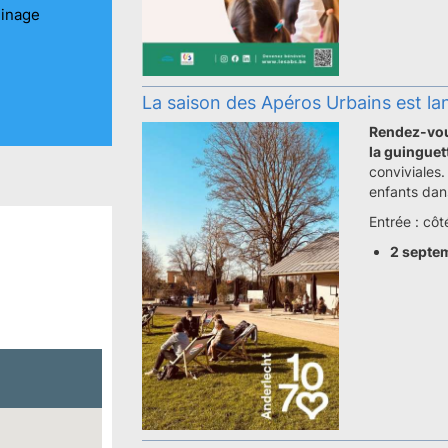
uinage
La saison des Apéros Urbains est la
Rendez-vou
la guinguet
conviviales
enfants dan
Entrée : cô
2 septem