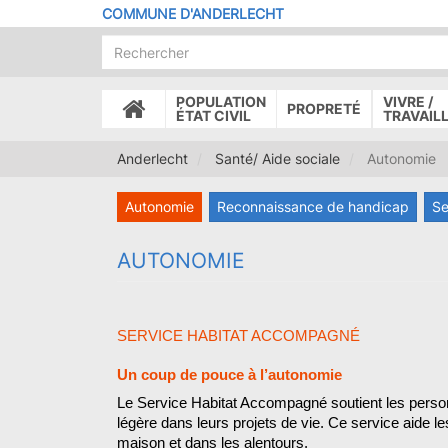
Aller
COMMUNE D'ANDERLECHT
au
contenu
principal
POPULATION
VIVRE /
PROPRETÉ
ACCUEIL
ÉTAT CIVIL
TRAVAIL
Anderlecht
Santé/ Aide sociale
Autonomie
Autonomie
Reconnaissance de handicap
Se
AUTONOMIE
SERVICE HABITAT ACCOMPAGNÉ
Un coup de pouce à l’autonomie
Le Service Habitat Accompagné soutient les personn
légère dans leurs projets de vie. Ce service aide l
maison et dans les alentours.