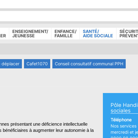
P
D
P
ENSEIGNEMENT/
ENFANCE/
SANTÉ/
SÉCURIT
LER
JEUNESSE
FAMILLE
AIDE SOCIALE
PRÉVEN
 déplacer
Cafet1070
Conseil consultatif communal PPH
Pôle Handi
sociales
Téléphone
es présentant une déficience intellectuelle
Nos services 
es bénéficiaires à augmenter leur autonomie à la
mercredi et j