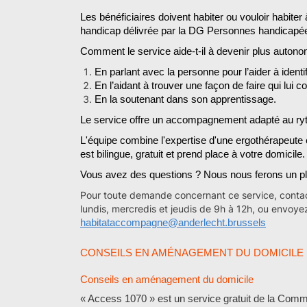
Les bénéficiaires doivent habiter ou vouloir habite
handicap délivrée par la DG Personnes handicapée
Comment le service aide-t-il à devenir plus
autono
E
n parlant avec la personne pour l’aider à identi
E
n l’aidant à trouver une façon de faire qui lui c
E
n la soutenant dans son apprentissage.
Le service offre un accompagnement adapté au ry
L'équipe combine l'expertise d'une ergothérapeute 
est bilingue, gratuit et prend place à votre domicile.
Vous avez des questions ? Nous nous ferons un pla
Pour toute demande concernant ce service, conta
lundis, mercredis et jeudis de 9h à 12h, ou envoye
habitataccompagn
e
@anderlecht.brussels
CONSEILS EN AMÉNAGEMENT DU DOMICILE
Conseils en aménagement du domicile
« Access 1070 » est un service gratuit de la Com