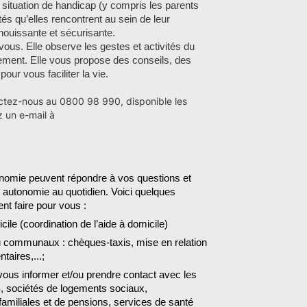
situation de handicap (y compris les parents
tés qu’elles rencontrent au sein de leur
nouissante et sécurisante.
us. Elle observe les gestes et activités du
ement. Elle vous propose des conseils, des
ur vous faciliter la vie.
ctez-nous au 0800 98 990, disponible les
z un e-mail à
nomie peuvent répondre à
vo
s questions et
e autonomie au quotidien.
Voici quelques
vent
faire pour vous
:
icile
(coordination de l’aide à domicile)
ou communaux : chèques-taxis,
mise en relation
taires,...;
 vous informer et/ou prendre contact
avec les
, sociétés de logements sociaux,
familiales et de pensions, services de santé