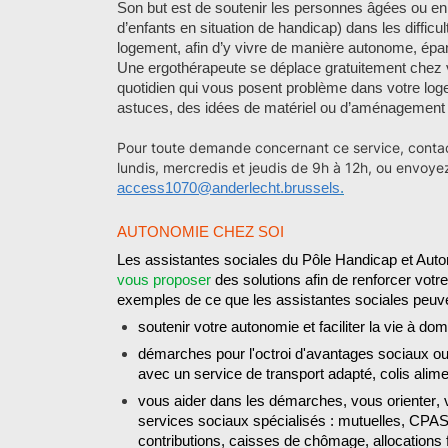
Son but est de soutenir les personnes âgées ou en 
d’enfants en situation de handicap) dans les difficul
logement, afin d’y vivre de manière autonome, épa
Une ergothérapeute se déplace gratuitement chez vo
quotidien qui vous posent problème dans votre log
astuces, des idées de matériel ou d’aménagement po
Pour toute demande concernant ce service, conta
lundis, mercredis et jeudis de 9h à 12h, ou envoye
access1070@anderlecht.brussels
.
AUTONOMIE
CHEZ SOI
Les assistantes social
es du Pôle Handicap et
A
uto
vous proposer
des solutions
afin de renforcer votr
e
xe
mples
de ce que
les assistantes sociales peu
soutenir votre autonomie
et
faciliter la vie à dom
démarches pour
l'octroi d'avantages sociaux 
avec un service de transport adapté,
colis alimen
vous aider dans les démarches, vous orienter
,
services sociaux spécialisés : mutuelles, CPAS
contributions, caisses de chômage, allocations 