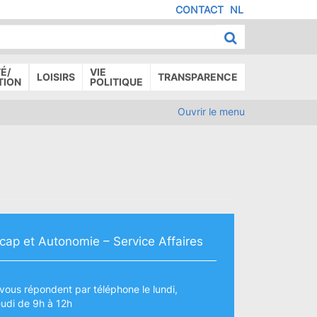
CONTACT
NL
MENU
IED
E
AGE
É/
VIE
LOISIRS
TRANSPARENCE
TION
POLITIQUE
Ouvrir le menu
cap et Autonomie – Service Affaires
vous répondent par téléphone le lundi,
eudi de 9h à 12h