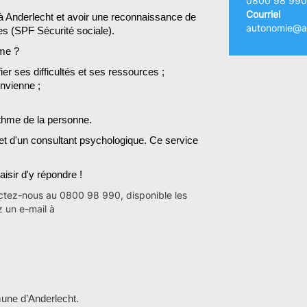
0800 98 990
Courriel
r à Anderlecht et avoir une reconnaissance de
autonomie@an
s (SPF Sécurité sociale).
me
?
fier ses difficultés et ses ressources ;
onvienne ;
thme de la personne.
et d'un consultant psychologique. Ce service
isir d'y répondre !
ctez-nous au 0800 98 990, disponible les
z un e-mail à
mune d’Anderlecht.