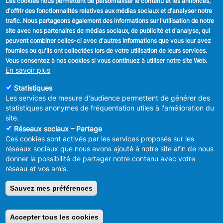
Les cookies nous permettent de personnaliser le contenu et les annonces,
d'offrir des fonctionnalités relatives aux médias sociaux et d'analyser notre
SUIVEZ NOUS
trafic. Nous partageons également des informations sur l'utilisation de notre
site avec nos partenaires de médias sociaux, de publicité et d'analyse, qui
Facebook
peuvent combiner celles-ci avec d'autres informations que vous leur avez
fournies ou qu'ils ont collectées lors de votre utilisation de leurs services.
Linkedin
Vous consentez à nos cookies si vous continuez à utiliser notre site Web.
En savoir plus
Instagram
Statistiques
Les services de mesure d'audience permettent de générer des
statistiques anonymes de fréquentation utiles à l'amélioration du
site.
Réseaux sociaux – Partage
Ces cookies sont activés par les services proposés sur les
MENU
Déclaration de confidentialité
réseaux sociaux que nous avons ajouté à notre site afin de nous
FOOTER
Déclaration d'accessibilité
donner la possibilité de partager notre contenu avec votre
LEGAL
Mentions légales
réseau et vos amis.
Charte de bonne conduite et de
modération des réseaux sociaux
Sauvez mes préférences
© 2026 ADMINISTRATION COMMUNALE D'ANDERLECHT
Place
du Conseil 1 B-1070-Bruxelles -
T:
+32 2 558 08 00
Accepter tous les cookies
Retirer le consentement