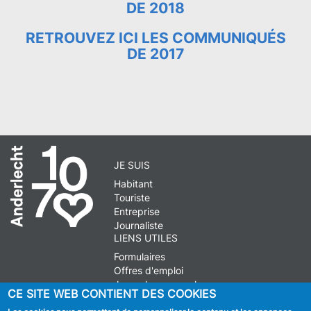
DE 2018
RETROUVEZ ICI LES COMMUNIQUÉS
DE 2017
JE SUIS
Habitant
Touriste
Entreprise
Journaliste
LIENS UTILES
Formulaires
Offres d'emploi
Journal communal
CE SITE WEB CONTIENT DES COOKIES
Stationnement