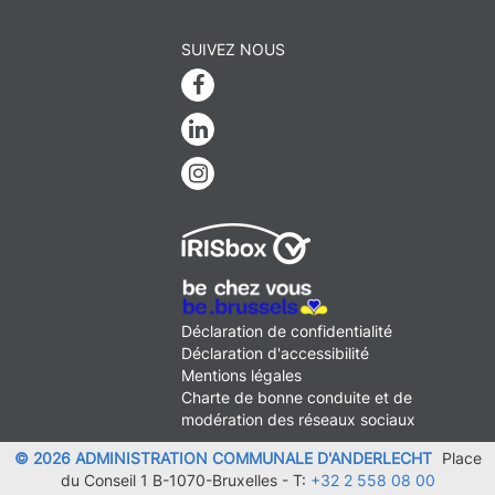
SUIVEZ NOUS
Facebook
Linkedin
Instagram
MENU
Déclaration de confidentialité
FOOTER
Déclaration d'accessibilité
LEGAL
Mentions légales
Charte de bonne conduite et de
modération des réseaux sociaux
© 2026 ADMINISTRATION COMMUNALE D'ANDERLECHT
Place
du Conseil 1 B-1070-Bruxelles -
T:
+32 2 558 08 00