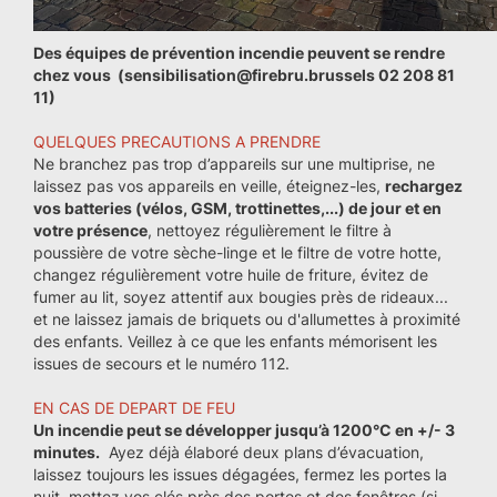
Des équipes de prévention incendie peuvent se rendre
chez vous (sensibilisation@firebru.brussels 02 208 81
11)
QUELQUES PRECAUTIONS A PRENDRE
Ne branchez pas trop d’appareils sur une multiprise, ne
laissez pas vos appareils en veille, éteignez-les,
rechargez
vos batteries (vélos, GSM, trottinettes,...) de jour et en
votre présence
, nettoyez régulièrement le filtre à
poussière de votre sèche-linge et le filtre de votre hotte,
changez régulièrement votre huile de friture, évitez de
fumer au lit, soyez attentif aux bougies près de rideaux...
et ne laissez jamais de briquets ou d'allumettes à proximité
des enfants. Veillez à ce que les enfants mémorisent les
issues de secours et le numéro 112.
EN CAS DE DEPART DE FEU
Un incendie peut se développer jusqu’à 1200°C en +/- 3
minutes.
Ayez déjà élaboré deux plans d’évacuation,
laissez toujours les issues dégagées, fermez les portes la
nuit, mettez vos clés près des portes et des fenêtres (si