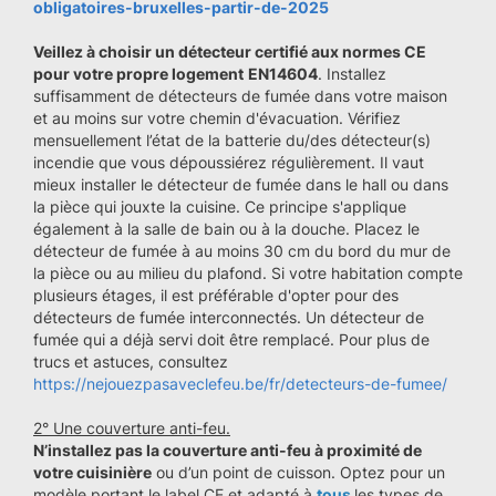
obligatoires-bruxelles-partir-de-2025
Veillez à choisir un détecteur certifié aux normes CE
pour votre propre logement
EN14604
. Installez
suffisamment de détecteurs de fumée dans votre maison
et au moins sur votre chemin d'évacuation. Vérifiez
mensuellement l’état de la batterie du/des détecteur(s)
incendie que vous dépoussiérez régulièrement. Il vaut
mieux installer le détecteur de fumée dans le hall ou dans
la pièce qui jouxte la cuisine. Ce principe s'applique
également à la salle de bain ou à la douche. Placez le
détecteur de fumée à au moins 30 cm du bord du mur de
la pièce ou au milieu du plafond. Si votre habitation compte
plusieurs étages, il est préférable d'opter pour des
détecteurs de fumée interconnectés. Un détecteur de
fumée qui a déjà servi doit être remplacé. Pour plus de
trucs et astuces, consultez
https://nejouezpasaveclefeu.be/fr/detecteurs-de-fumee/
2° Une couverture anti-feu.
N’installez pas la couverture anti-feu à proximité de
votre cuisinière
ou d’un point de cuisson. Optez pour un
modèle portant le label CE et adapté à
tous
les types de