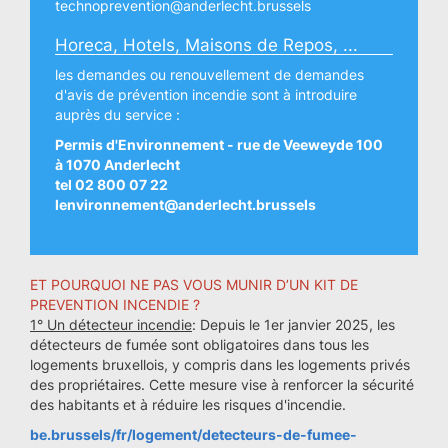
technoprevention@anderlecht.brussels
Horeca, Hotels, Maisons de Repos, ...
les demandes ou renouvellement de demandes
d'avis de prévention incendie sont à introduire
auprès du service :
Permis d'Environnement - rue de Veeweyde 100
à 1070 Anderlecht
tel 02 800 07 22
lenvironnement@anderlecht.brussels
ET POURQUOI NE PAS VOUS MUNIR D’UN KIT DE
PREVENTION INCENDIE ?
1° Un détecteur incendie
: Depuis le 1er janvier 2025, les
détecteurs de fumée sont obligatoires dans tous les
logements bruxellois, y compris dans les logements privés
des propriétaires. Cette mesure vise à renforcer la sécurité
des habitants et à réduire les risques d'incendie.
be.brussels/fr/logement/detecteurs-de-fumee-