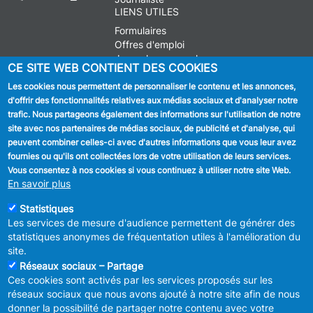
LIENS UTILES
Formulaires
Offres d'emploi
Journal communal
CE SITE WEB CONTIENT DES COOKIES
Stationnement
Les cookies nous permettent de personnaliser le contenu et les annonces,
d'offrir des fonctionnalités relatives aux médias sociaux et d'analyser notre
SUIVEZ NOUS
trafic. Nous partageons également des informations sur l'utilisation de notre
site avec nos partenaires de médias sociaux, de publicité et d'analyse, qui
Facebook
peuvent combiner celles-ci avec d'autres informations que vous leur avez
fournies ou qu'ils ont collectées lors de votre utilisation de leurs services.
Linkedin
Vous consentez à nos cookies si vous continuez à utiliser notre site Web.
En savoir plus
Instagram
Statistiques
Les services de mesure d'audience permettent de générer des
statistiques anonymes de fréquentation utiles à l'amélioration du
site.
Réseaux sociaux – Partage
Ces cookies sont activés par les services proposés sur les
MENU
Déclaration de confidentialité
réseaux sociaux que nous avons ajouté à notre site afin de nous
FOOTER
Déclaration d'accessibilité
donner la possibilité de partager notre contenu avec votre
LEGAL