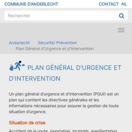
Aller
COMMUNE D'ANDERLECHT
CONTACT
NL
MENU
au
contenu
PIED
principal
DE
PAGE
Toggl
navig
Anderlecht
Sécurité/ Prévention
Plan Général d'Urgence et d'Intervention
PLAN GÉNÉRAL D'URGENCE ET
D'INTERVENTION
Un plan général d’urgence et d’intervention (PGUI) est un
plan qui contient les directives générales et les
informations nécessaires pour assurer la gestion de toute
situation d’urgence.
Situation de crise
Accident de la route, inondation, incendie, manifestation