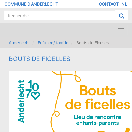
Aller
COMMUNE D'ANDERLECHT
CONTACT
NL
MENU
au
contenu
PIED
principal
DE
PAGE
Toggl
navig
Anderlecht
Enfance/ famille
Bouts de Ficelles
BOUTS DE FICELLES