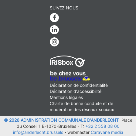
SUIVEZ NOUS
Facebook
Linkedin
Instagram
MENU
Déclaration de confidentialité
FOOTER
Déclaration d'accessibilité
LEGAL
Mentions légales
Charte de bonne conduite et de
modération des réseaux sociaux
© 2026 ADMINISTRATION COMMUNALE D'ANDERLECHT
Place
du Conseil 1 B-1070-Bruxelles -
T:
+32 2 558 08 00
info@anderlecht.brussels
- webmaster
Caravane media