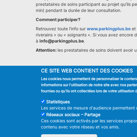
prestataires de soins participant au projet qu'ils
min) pendant la durée de leur consultation.
Comment participer?
Retrouvez toute l’info sur
www.parkingplus.be
et 
riverains » ou « soignants ». Si vous avez encore 
à
info@parkingplus.be
.
Attention:
les prestataires de soins doivent avoir
CE SITE WEB CONTIENT DES COOKIES
Les cookies nous permettent de personnaliser le contenu 
JE SUIS
informations sur l'utilisation de notre site avec nos par
Habitant
fournies ou qu'ils ont collectées lors de votre utilisatio
Touriste
Entreprise
Statistiques
Journaliste
Les services de mesure d'audience permettent de
Réseaux sociaux – Partage
Ces cookies sont activés par les services propos
contenu avec votre réseau et vos amis.
© 2026 ADMINISTRAT