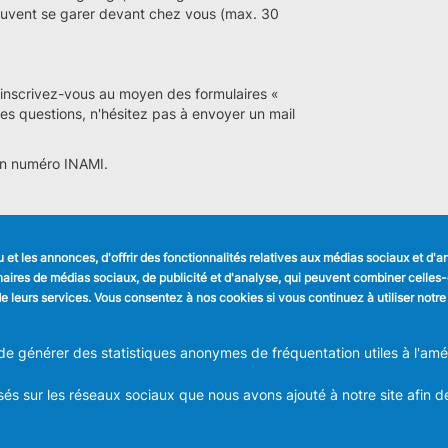
 peuvent se garer devant chez vous (max. 30
inscrivez-vous au moyen des formulaires «
des questions, n'hésitez pas à envoyer un mail
 un numéro INAMI.
et les annonces, d'offrir des fonctionnalités relatives aux médias sociaux et d'
LIENS UTILES
SUIVEZ NOUS
tenaires de médias sociaux, de publicité et d'analyse, qui peuvent combiner celle
Formulaires
Faceboo
n de leurs services. Vous consentez à nos cookies si vous continuez à utiliser notre
Offres d'emploi
Journal communal
Linkedin
Stationnement
 générer des statistiques anonymes de fréquentation utiles à l'améli
Instagra
és sur les réseaux sociaux que nous avons ajouté à notre site afin d
ION COMMUNALE D'ANDERLECHT
Place du Conseil 1 B-1070-Bruxel