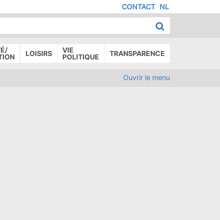
CONTACT
NL
MENU
IED
E
AGE
É/
VIE
LOISIRS
TRANSPARENCE
TION
POLITIQUE
Ouvrir le menu