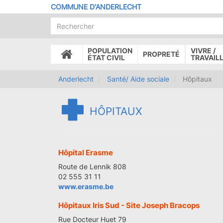
Aller
COMMUNE D'ANDERLECHT
au
contenu
principal
POPULATION
VIVRE /
PROPRETÉ
ACCUEIL
ÉTAT CIVIL
TRAVAIL
Anderlecht
Santé/ Aide sociale
Hôpitaux
HÔPITAUX
Hôpital Erasme
Route de Lennik 808
02 555 31 11
www.erasme.be
Hôpitaux Iris Sud - Site Joseph Bracops
Rue Docteur Huet 79