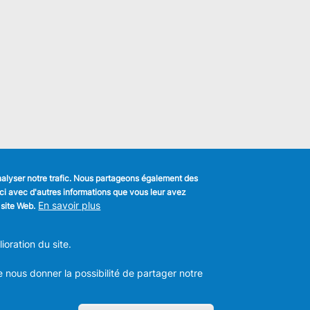
analyser notre trafic. Nous partageons également des
s-ci avec d'autres informations que vous leur avez
k
En savoir plus
 site Web.
MENU
Déclaration de confidentialité
FOOTER
oration du site.
Déclaration d'accessibilité
LEGAL
m
Mentions légales
Charte de bonne conduite et de
e nous donner la possibilité de partager notre
modération des réseaux sociaux
les -
T:
+32 2 558 08 00