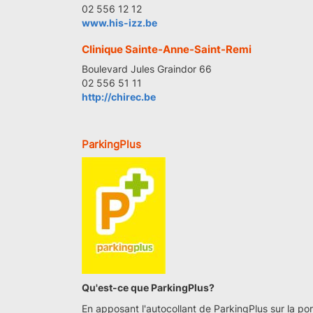
02 556 12 12
www.his-izz.be
Clinique Sainte-Anne-Saint-Remi
Boulevard Jules Graindor 66
02 556 51 11
http://chirec.be
ParkingPlus
Qu'est-ce que ParkingPlus?
En apposant l'autocollant de ParkingPlus sur la po