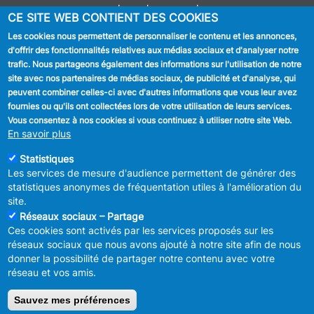
Journal communal
CE SITE WEB CONTIENT DES COOKIES
Stationnement
Les cookies nous permettent de personnaliser le contenu et les annonces,
d'offrir des fonctionnalités relatives aux médias sociaux et d'analyser notre
SUIVEZ NOUS
trafic. Nous partageons également des informations sur l'utilisation de notre
site avec nos partenaires de médias sociaux, de publicité et d'analyse, qui
Facebook
peuvent combiner celles-ci avec d'autres informations que vous leur avez
fournies ou qu'ils ont collectées lors de votre utilisation de leurs services.
Linkedin
Vous consentez à nos cookies si vous continuez à utiliser notre site Web.
En savoir plus
Instagram
Statistiques
Les services de mesure d'audience permettent de générer des
statistiques anonymes de fréquentation utiles à l'amélioration du
site.
Réseaux sociaux – Partage
Ces cookies sont activés par les services proposés sur les
MENU
Déclaration de confidentialité
réseaux sociaux que nous avons ajouté à notre site afin de nous
FOOTER
Déclaration d'accessibilité
donner la possibilité de partager notre contenu avec votre
LEGAL
Mentions légales
réseau et vos amis.
Charte de bonne conduite et de
modération des réseaux sociaux
Sauvez mes préférences