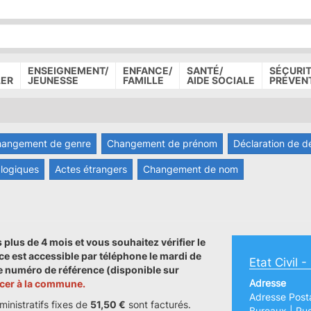
P
D
P
ENSEIGNEMENT/
ENFANCE/
SANTÉ/
SÉCURIT
LER
JEUNESSE
FAMILLE
AIDE SOCIALE
PRÉVEN
angement de genre
Changement de prénom
Déclaration de d
logiques
Actes étrangers
Changement de nom
plus de 4 mois et vous souhaitez vérifier le
ce est accessible par téléphone le mardi de
Etat Civil -
re numéro de référence (disponible sur
Adresse
cer à la commune.
Adresse Posta
ministratifs fixes de
51,50 €
sont facturés.
Bureaux | Ru