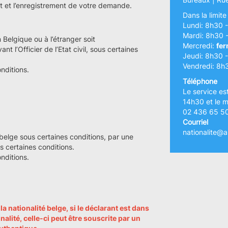
nt et l’enregistrement de votre demande.
Dans la limit
Lundi: 8h30 
Mardi: 8h30 
 Belgique ou à l’étranger soit
Mercredi:
fer
t l’Officier de l’Etat civil, sous certaines
Jeudi: 8h30 
Vendredi: 8h
nditions.
Téléphone
Le service es
14h30 et le m
02 436 65 5
Courriel
nationalite@a
belge sous certaines conditions, par une
ous certaines conditions.
nditions.
 nationalité belge, si le déclarant est dans
nalité, celle-ci peut être souscrite par un