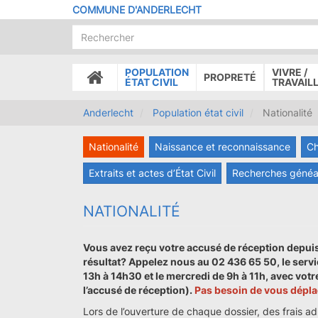
Aller
COMMUNE D'ANDERLECHT
au
contenu
principal
POPULATION
VIVRE /
PROPRETÉ
ACCUEIL
ÉTAT CIVIL
TRAVAIL
Anderlecht
Population état civil
Nationalité
Nationalité
Naissance et reconnaissance
Ch
Extraits et actes d’État Civil
Recherches généa
NATIONALITÉ
Vous avez reçu votre accusé de réception depuis 
résultat? Appelez nous au 02 436 65 50, le servi
13h à 14h30 et le mercredi de 9h à 11h, avec vot
l’accusé de réception).
Pas besoin de vous dépla
Lors de l’ouverture de chaque dossier, des frais ad