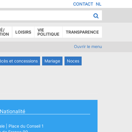
CONTACT
NL
MENU
IED
E
AGE
É/
VIE
LOISIRS
TRANSPARENCE
TION
POLITIQUE
Ouvrir le menu
écès et concessions
Mariage
Noces
 Nationalité
le | Place du Conseil 1
e de France 99