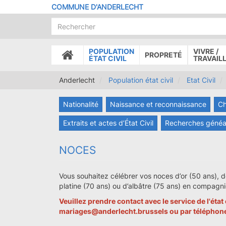
Aller
COMMUNE D'ANDERLECHT
au
contenu
principal
POPULATION
VIVRE /
PROPRETÉ
ACCUEIL
ÉTAT CIVIL
TRAVAIL
Anderlecht
Population état civil
Etat Civil
Nationalité
Naissance et reconnaissance
Ch
Extraits et actes d’État Civil
Recherches généa
NOCES
Vous souhaitez célébrer vos noces d’or (50 ans), d
platine (70 ans) ou d’albâtre (75 ans) en compagnie d
Veuillez prendre contact avec le service de l'état c
mariages@anderlecht.brussels ou par téléphon