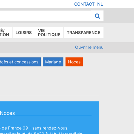
CONTACT
NL
MENU
IED
E
AGE
É/
VIE
LOISIRS
TRANSPARENCE
TION
POLITIQUE
Ouvrir le menu
écès et concessions
Mariage
Noces
- Noces
e de France 99 - sans rendez-vous.
 mardi et jeudi de 8h30 à 14h. Mercredi de