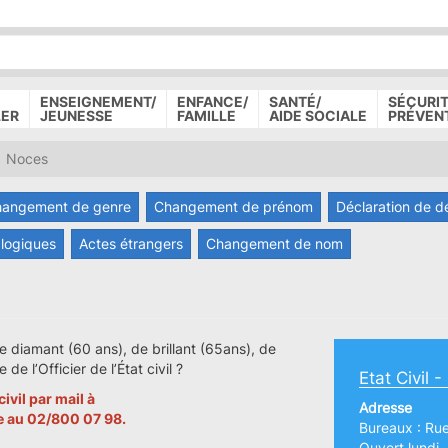
P
D
P
ENSEIGNEMENT/
ENFANCE/
SANTÉ/
SÉCURIT
LER
JEUNESSE
FAMILLE
AIDE SOCIALE
PRÉVEN
Noces
angement de genre
Changement de prénom
Déclaration de d
logiques
Actes étrangers
Changement de nom
e diamant (60 ans), de brillant (65ans), de
e l’Officier de l’État civil ?
Etat Civil 
ivil par mail à
Adresse
e au 02/800 07 98.
Bureaux : Ru
Ouvert lundi,