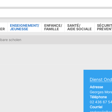
P
D
P
ENSEIGNEMENT/
ENFANCE/
SANTÉ/
SÉCURIT
LER
JEUNESSE
FAMILLE
AIDE SOCIALE
PRÉVEN
bare scholen
Dienst Ond
Adresse
Georges More
Téléphone
02 436 67 5
Courriel
onderwijs@an