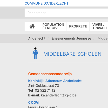
Aller
COMMUNE D'ANDERLECHT
au
contenu
principal
POPULATION
VIVRE /
PROPRETÉ
ACCUEIL
ÉTAT CIVIL
TRAVAIL
Anderlecht
Enseignement/ Jeunesse
Middel
MIDDELBARE SCHOLEN
Gemeenschapsonderwijs
Koninklijk Atheneum Anderlecht
Sint-Guidostraat 73
Tel
: 02 522 71 12
E-mail
: ka.anderlecht@g-o.be
COOVI
Emile Grysonlaan 1