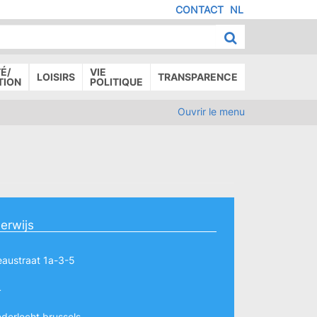
CONTACT
NL
MENU
IED
E
AGE
É/
VIE
LOISIRS
TRANSPARENCE
TION
POLITIQUE
Ouvrir le menu
erwijs
austraat 1a-3-5
4
derlecht.brussels