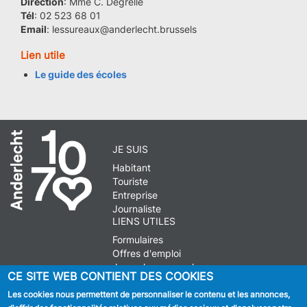
Direction
: Mme C. Degrelle
Tél
: 02 523 68 01
Email
: lessureaux@anderlecht.brussels
Lien utile
Le guide des écoles
JE SUIS
Habitant
Touriste
Entreprise
Journaliste
LIENS UTILES
Formulaires
Offres d'emploi
Journal communal
CE SITE WEB CONTIENT DES COOKIES
Stationnement
Les cookies nous permettent de personnaliser le contenu et les annonces,