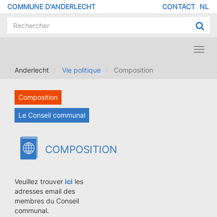
Aller
COMMUNE D'ANDERLECHT
CONTACT
NL
MENU
au
contenu
PIED
principal
DE
PAGE
Toggl
navig
Anderlecht
Vie politique
Composition
Composition
Le Conseil communal
COMPOSITION
Veuillez trouver
ici
les
adresses email des
membres du Conseil
communal.