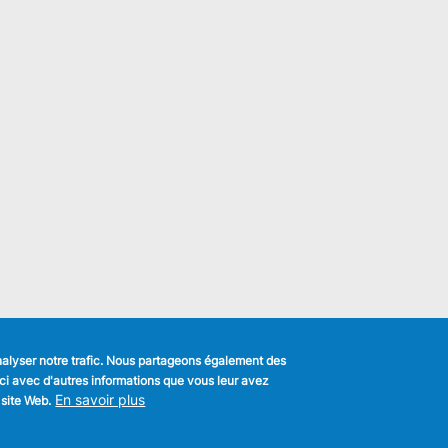
analyser notre trafic. Nous partageons également des
s-ci avec d'autres informations que vous leur avez
k
En savoir plus
 site Web.
MENU
Déclaration de confidentialité