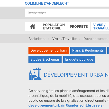
Aller
COMMUNE D'ANDERLECHT
au
contenu
principal
POPULATION
VIVRE /
PROPRETÉ
ACCUEIL
ÉTAT CIVIL
TRAVAIL
Anderlecht
Vivre /Travailler
Développement 
Développement urbain
Plans & Règlements
Etudes & schémas
Enquete publique
DÉVELOPPEMENT URBAIN
Ce service gère les plans d'aménagement et les di
urbanistique, de la mobilité, des espaces publics 
public ou encore de la signalisation directionnelle (
developpementurbain@anderlecht.brussels
).