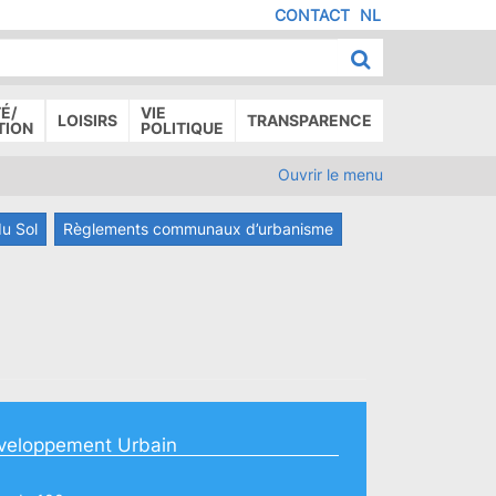
CONTACT
NL
MENU
IED
E
AGE
É/
VIE
LOISIRS
TRANSPARENCE
TION
POLITIQUE
Ouvrir le menu
du Sol
Règlements communaux d’urbanisme
veloppement Urbain