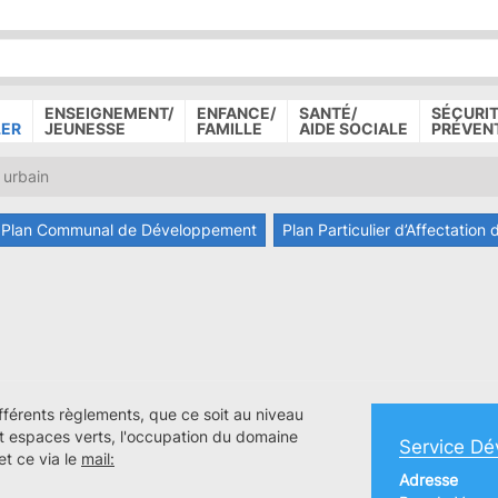
P
D
P
ENSEIGNEMENT/
ENFANCE/
SANTÉ/
SÉCURIT
LER
JEUNESSE
FAMILLE
AIDE SOCIALE
PRÉVEN
urbain
Plan Communal de Développement
Plan Particulier d’Affectation 
fférents règlements, que ce soit au niveau
et espaces verts, l'occupation du domaine
Service Dé
et ce via le
mail:
Adresse