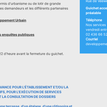
Rue de Veew
mis d'urbanisme ou de lotir de grande
Guichet acce
les demandeurs et les différents partenaires
préalable
Téléphone
loppement Urbain
Nos services 
vendredi entr
02 436 66 5
es enquêtes publiques
Courriel
developpemen
1/2 d’heure avant la fermeture du guichet.
DEVANCE POUR L'ÉTABLISSEMENT ET/OU LA
S, POUR L'EXÉCUTION DE SERVICES
T LA CONSULTATION DE DOSSIERS
)
e terrasse, d'un étalage, d'une rôtissoire et