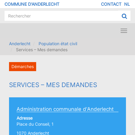
Aller
COMMUNE D'ANDERLECHT
CONTACT
NL
MENU
au
contenu
PIED
principal
DE
PAGE
Toggl
navig
Anderlecht
Population état civil
Services – Mes demandes
Démarches
SERVICES – MES DEMANDES
Administration communale d'Anderlecht
Adresse
Place du Conseil, 1
1070 Anderlecht