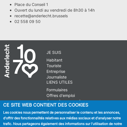
Place du Conseil 1
Ouvert du lundi au vendredi de 8h30 à 14h
recette@anderlecht.brussels
02 558 09 50
JE SUIS
Habitant
Touriste
Entreprise
Journaliste
LIENS UTILES
Formulaires
Offres d'emploi
Journal communal
CE SITE WEB CONTIENT DES COOKIES
Stationnement
Les cookies nous permettent de personnaliser le contenu et les annonces,
d'offrir des fonctionnalités relatives aux médias sociaux et d'analyser notre
SUIVEZ NOUS
trafic. Nous partageons également des informations sur l'utilisation de notre