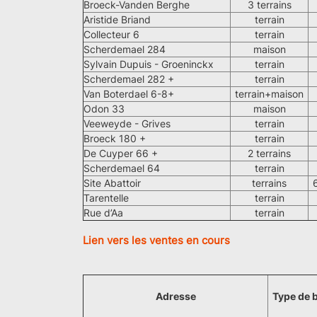
Broeck-Vanden Berghe
3 terrains
Aristide Briand
terrain
Collecteur 6
terrain
Scherdemael 284
maison
Sylvain Dupuis - Groeninckx
terrain
Scherdemael 282 +
terrain
Van Boterdael 6-8+
terrain+maison
Odon 33
maison
Veeweyde - Grives
terrain
Broeck 180 +
terrain
De Cuyper 66 +
2 terrains
Scherdemael 64
terrain
Site Abattoir
terrains
Tarentelle
terrain
Rue d’Aa
terrain
Lien vers les ventes en cours
Adresse
Type de 