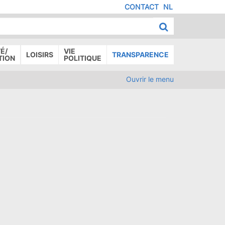
CONTACT
NL
MENU
IED
E
AGE
É/
VIE
LOISIRS
TRANSPARENCE
TION
POLITIQUE
Ouvrir le menu