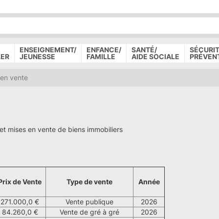
P
D
P
ENSEIGNEMENT/
ENFANCE/
SANTÉ/
SÉCURIT
LER
JEUNESSE
FAMILLE
AIDE SOCIALE
PRÉVEN
 en vente
 et mises en vente de biens immobiliers
Prix de Vente
Type de vente
Année
271.000,0 €
Vente publique
2026
84.260,0 €
Vente de gré à gré
2026