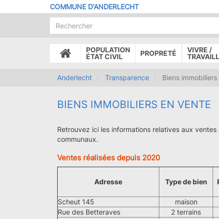
Aller
COMMUNE D'ANDERLECHT
au
contenu
principal
POPULATION
VIVRE /
PROPRETÉ
ACCUEIL
ÉTAT CIVIL
TRAVAIL
Anderlecht
Transparence
Biens immobiliers
BIENS IMMOBILIERS EN VENTE
Retrouvez ici les informations relatives aux ventes
communaux.
Ventes réalisées depuis 2020
Adresse
Type de bien
Scheut 145
maison
Rue des Betteraves
2 terrains