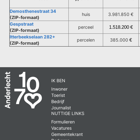
Demosthenestraat 34
huis
3.981.850 €
(ZIP-formaat)
Gespstraat
perceel
1.518.200 €
(ZIP-formaat)
Itterbeekselaan 282+
percelen
385.000
€
(ZIP-formaat)
IK BEN
Inwoner
Toerist
Bedrijf
Journalist
NUTTIGE LINKS
Formulieren
Vacatures
Gemeentekrant