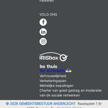
Parkeren
VOLG ONS
Facebook
Linkedin
Instagram
MENU
Vertrouwelijkheid
FOOTER
Verbeteringsplan
LEGAL
Wettelijke bepalingen
Charter van goed gedrag en moderatie
van de sociale netwerken
© 2026 GEMEENTEBESTUUR ANDERLECHT
Raadsplein 1 B-