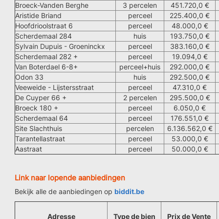
Broeck-Vanden Berghe
3 percelen
451.720,0 €
Aristide Briand
perceel
225.400,0 €
Hoofdrioolstraat 6
perceel
48.000,0 €
Scherdemaal 284
huis
193.750,0 €
Sylvain Dupuis - Groeninckx
perceel
383.160,0 €
Scherdemaal 282 +
perceel
19.094,0 €
Van Boterdael 6-8+
perceel+huis
292.000,0 €
Odon 33
huis
292.500,0 €
Veeweide - Lijstersstraat
perceel
47.310,0 €
De Cuyper 66 +
2 percelen
295.500,0 €
Broeck 180 +
perceel
6.050,0 €
Scherdemaal 64
perceel
176.551,0 €
Site Slachthuis
percelen
6.136.562,0 €
Tarantellastraat
perceel
53.000,0 €
Aastraat
perceel
50.000,0 €
Link naar lopende aanbiedingen
Bekijk alle de aanbiedingen op
biddit.be
Adresse
Type de bien
Prix de Vente