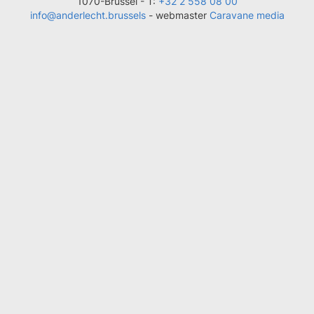
1070-Brussel -
T:
+32 2 558 08 00
info@anderlecht.brussels
- webmaster
Caravane media