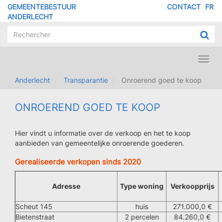
Overslaan
GEMEENTEBESTUUR
CONTACT
FR
MENU
en
ANDERLECHT
naar
PIED
de
DE
inhoud
PAGE
gaan
Toggl
navig
Anderlecht
Transparantie
Onroerend goed te koop
ONROEREND GOED TE KOOP
Hier vindt u informatie over de verkoop en het te koop
aanbieden van gemeentelijke onroerende goederen.
Gerealiseerde verkopen sinds 2020
Adresse
Type woning
Verkoopprijs
Scheut 145
huis
271.000,0 €
Bietenstraat
2 percelen
84.260,0 €