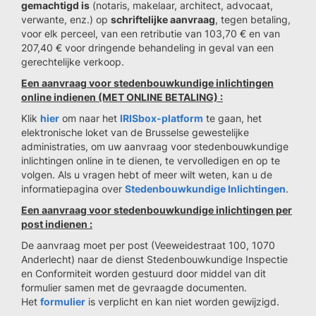
gemachtigd is
(notaris, makelaar, architect, advocaat,
verwante, enz.) op
schriftelijke aanvraag
, tegen betaling,
voor elk perceel, van een retributie van 103,70 € en van
207,40 € voor dringende behandeling in geval van een
gerechtelijke verkoop.
Een aanvraag voor stedenbouwkundige inlichtingen
online indienen (MET ONLINE BETALING) :
Klik
hier
om naar het
IRISbox-platform
te gaan, het
elektronische loket van de Brusselse gewestelijke
administraties, om uw aanvraag voor stedenbouwkundige
inlichtingen online in te dienen, te vervolledigen en op te
volgen. Als u vragen hebt of meer wilt weten, kan u de
informatiepagina over
Stedenbouwkundige Inlichtingen
.
Een aanvraag voor stedenbouwkundige inlichtingen per
post indienen :
De aanvraag moet per post (Veeweidestraat 100, 1070
Anderlecht) naar de dienst Stedenbouwkundige Inspectie
en Conformiteit worden gestuurd door middel van dit
formulier samen met de gevraagde documenten.
Het
formulier
is verplicht en kan niet worden gewijzigd.