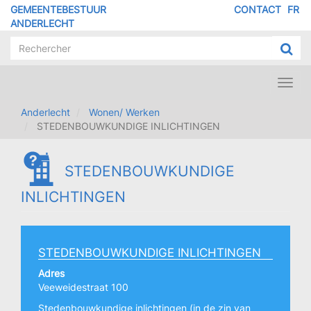
Overslaan
GEMEENTEBESTUUR
CONTACT
FR
MENU
en
ANDERLECHT
naar
PIED
de
DE
inhoud
PAGE
gaan
Toggl
navig
Anderlecht
Wonen/ Werken
STEDENBOUWKUNDIGE INLICHTINGEN
STEDENBOUWKUNDIGE
INLICHTINGEN
STEDENBOUWKUNDIGE INLICHTINGEN
Adres
Veeweidestraat 100
Stedenbouwkundige inlichtingen (in de zin van