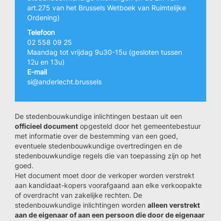
art.275 van het Brussels Wetboek van Ruimtelijke
Ordening)
Telefoon
02 558 09 25
Maandag tot vrijdag 9u30-15u (gesloten tussen
12u en 13u)
E-mail
si@anderlecht.brussels
De stedenbouwkundige inlichtingen bestaan uit een
officieel document
opgesteld door het gemeentebestuur
met informatie over de bestemming van een goed,
eventuele stedenbouwkundige overtredingen en de
stedenbouwkundige regels die van toepassing zijn op het
goed.
Het document moet door de verkoper worden verstrekt
aan kandidaat-kopers voorafgaand aan elke verkoopakte
of overdracht van zakelijke rechten. De
stedenbouwkundige inlichtingen worden
alleen verstrekt
aan de eigenaar of aan een persoon die door de eigenaar