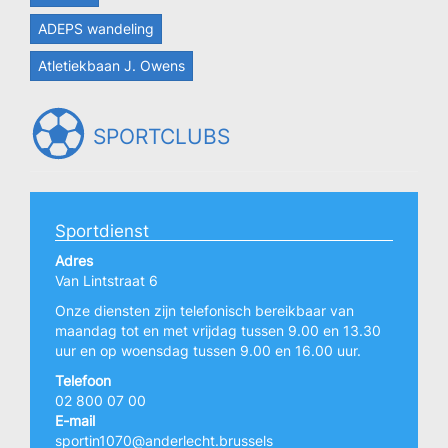
ADEPS wandeling
Atletiekbaan J. Owens
SPORTCLUBS
Sportdienst
Adres
Van Lintstraat 6
Onze diensten zijn telefonisch bereikbaar van
maandag tot en met vrijdag tussen 9.00 en 13.30
uur en op woensdag tussen 9.00 en 16.00 uur.
Telefoon
02 800 07 00
E-mail
sportin1070@anderlecht.brussels