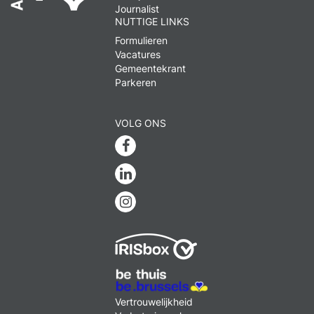
Journalist
NUTTIGE LINKS
Formulieren
Vacatures
Gemeentekrant
Parkeren
VOLG ONS
Facebook
Linkedin
Instagram
MENU
Vertrouwelijkheid
FOOTER