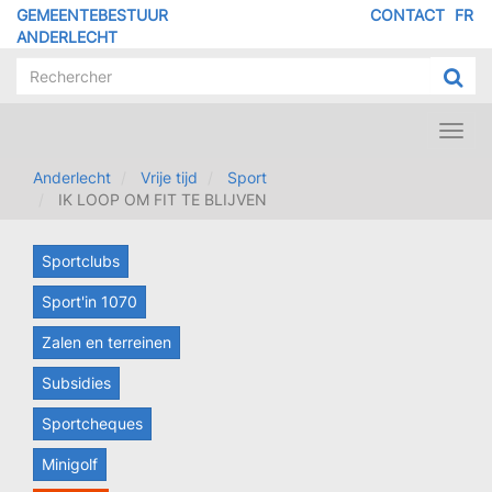
Overslaan
GEMEENTEBESTUUR
CONTACT
FR
MENU
en
ANDERLECHT
naar
PIED
de
DE
inhoud
PAGE
gaan
Toggl
navig
Anderlecht
Vrije tijd
Sport
IK LOOP OM FIT TE BLIJVEN
Sportclubs
Sport'in 1070
Zalen en terreinen
Subsidies
Sportcheques
Minigolf