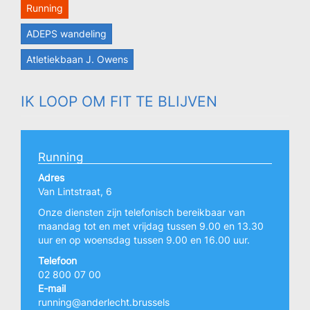
Running
ADEPS wandeling
Atletiekbaan J. Owens
IK LOOP OM FIT TE BLIJVEN
Running
Adres
Van Lintstraat, 6
Onze diensten zijn telefonisch bereikbaar van
maandag tot en met vrijdag tussen 9.00 en 13.30
uur en op woensdag tussen 9.00 en 16.00 uur.
Telefoon
02 800 07 00
E-mail
running@anderlecht.brussels