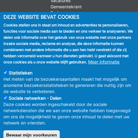
Vacatures
Gemeentekrant
Parkeren
DEZE WEBSITE BEVAT COOKIES
Cookies stellen ons in staat om inhoud en advertenties te personaliseren,
VOLG ONS
functies voor sociale media aan te bieden en ons verkeer te analyseren. We
delen ook informatie over het gebruik van onze website met onze partners
Facebook
inzake sociale media, reclame en analyse, die deze informatie kunnen
combineren met andere informatie die u aan hen hebt verstrekt of die zij
Linkedin
hebben verzameld wanneer u hun diensten gebruikt. U gaat akkoord met
Meer informatie
onze cookies als u onze website blijft gebruiken.
Instagram
Statistieken
Het meten van de bezoekersaantallen maakt het mogelijk om
anonieme bezoekersstatistieken te genereren die nuttig zijn om
de website te verbeteren.
Sociale netwerken - Delen
Deze cookies worden ingeschakeld door de sociale
MENU
Vertrouwelijkheid
netwerkdiensten die we aan onze website hebben toegevoegd
FOOTER
Verbeteringsplan
om ons de mogelijkheid te geven onze inhoud te delen met uw
LEGAL
Wettelijke bepalingen
netwerk en vrienden.
Charter van goed gedrag en moderatie
van de sociale netwerken
Bewaar mijn voorkeuren