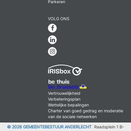
Parkeren
VOLG ONS
Facebook
Linkedin
Instagram
MENU
Vertrouwelijkheid
FOOTER
Verbeteringsplan
LEGAL
Wettelijke bepalingen
Charter van goed gedrag en moderatie
van de sociale netwerken
© 2026 GEMEENTEBESTUUR ANDERLECHT
Raadsplein 1 B-