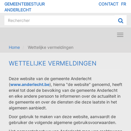
Overslaan
GEMEENTEBESTUUR
CONTACT
FR
MENU
en
ANDERLECHT
naar
PIED
de
DE
inhoud
PAGE
gaan
Toggl
navig
Home
Wettelijke vermeldingen
WETTELIJKE VERMELDINGEN
Deze website van de gemeente Anderlecht
(
www.anderlecht.be
), hierna "de website" genoemd, heeft
enkel tot doel de bevolking van de gemeente Anderlecht
en elke andere persoon te informeren over de actualiteit in
de gemeente en over de diensten die deze laatste in het
algemeen aanbiedt.
Door gebruik te maken van deze website, aanvaardt de
gebruiker de volgende algemene gebruiksvoorwaarden.