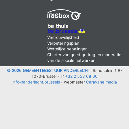
MENU
Vertrouwelijkheid
FOOTER
Verbeteringsplan
LEGAL
Wettelijke bepalingen
Charter van goed gedrag en moderatie
van de sociale netwerken
© 2026 GEMEENTEBESTUUR ANDERLECHT
Raadsplein 1 B-
1070-Brussel -
T:
+32 2 558 08 00
info@anderlecht.brussels
- webmaster
Caravane media