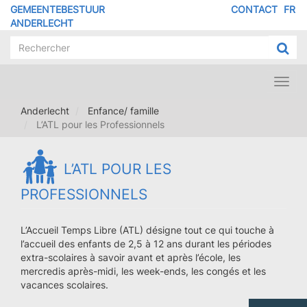
Overslaan
GEMEENTEBESTUUR
CONTACT
FR
MENU
en
ANDERLECHT
naar
PIED
de
DE
inhoud
PAGE
gaan
Toggl
navig
Anderlecht
Enfance/ famille
L’ATL pour les Professionnels
L’ATL POUR LES
PROFESSIONNELS
L’Accueil Temps Libre (ATL) désigne tout ce qui touche à
l’accueil des enfants de 2,5 à 12 ans durant les périodes
extra-scolaires à savoir avant et après l’école, les
mercredis après-midi, les week-ends, les congés et les
vacances scolaires.