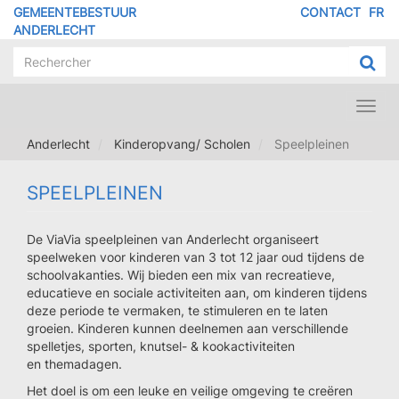
Overslaan
GEMEENTEBESTUUR
CONTACT
FR
MENU
en
ANDERLECHT
naar
PIED
de
DE
inhoud
PAGE
gaan
Toggl
navig
Anderlecht
Kinderopvang/ Scholen
Speelpleinen
SPEELPLEINEN
De ViaVia speelpleinen van Anderlecht organiseert
speelweken voor kinderen van 3 tot 12 jaar oud tijdens de
schoolvakanties. Wij bieden een mix van recreatieve,
educatieve en sociale activiteiten aan, om kinderen tijdens
deze periode te vermaken, te stimuleren en te laten
groeien. Kinderen kunnen deelnemen aan verschillende
spelletjes, sporten, knutsel- & kookactiviteiten
en themadagen.
Het doel is om een leuke en veilige omgeving te creëren