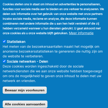
Cookies stellen ons in staat om inhoud en advertenties te personaliseren,
VOLG ONS
functies voor sociale media aan te bieden en ons verkeer te analyseren. We
delen ook informatie over het gebruik van onze website met onze partners
Facebook
inzake sociale media, reclame en analyse, die deze informatie kunnen
combineren met andere informatie die u aan hen hebt verstrekt of die zij
Linkedin
hebben verzameld wanneer u hun diensten gebruikt. U gaat akkoord met
Meer informatie
onze cookies als u onze website blijft gebruiken.
Instagram
Statistieken
Het meten van de bezoekersaantallen maakt het mogelijk om
anonieme bezoekersstatistieken te genereren die nuttig zijn om
de website te verbeteren.
Sociale netwerken - Delen
Deze cookies worden ingeschakeld door de sociale
MENU
Vertrouwelijkheid
netwerkdiensten die we aan onze website hebben toegevoegd
FOOTER
Verbeteringsplan
om ons de mogelijkheid te geven onze inhoud te delen met uw
LEGAL
Wettelijke bepalingen
netwerk en vrienden.
Charter van goed gedrag en moderatie
van de sociale netwerken
Bewaar mijn voorkeuren
© 2026 GEMEENTEBESTUUR ANDERLECHT
Raadsplein 1 B-
1070-Brussel -
T:
+32 2 558 08 00
Alle cookies aanvaarden
Retirer le consentement
info@anderlecht.brussels
- webmaster
Caravane media