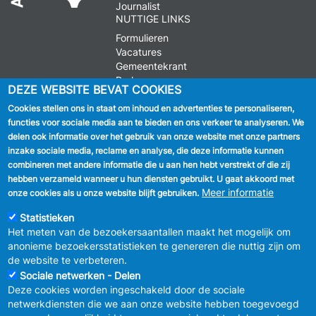
Journalist
NUTTIGE LINKS
Formulieren
Vacatures
Gemeentekrant
Parkeren
DEZE WEBSITE BEVAT COOKIES
Cookies stellen ons in staat om inhoud en advertenties te personaliseren,
VOLG ONS
functies voor sociale media aan te bieden en ons verkeer te analyseren. We
delen ook informatie over het gebruik van onze website met onze partners
Facebook
inzake sociale media, reclame en analyse, die deze informatie kunnen
combineren met andere informatie die u aan hen hebt verstrekt of die zij
Linkedin
hebben verzameld wanneer u hun diensten gebruikt. U gaat akkoord met
Meer informatie
onze cookies als u onze website blijft gebruiken.
Instagram
Statistieken
Het meten van de bezoekersaantallen maakt het mogelijk om
anonieme bezoekersstatistieken te genereren die nuttig zijn om
de website te verbeteren.
Sociale netwerken - Delen
Deze cookies worden ingeschakeld door de sociale
MENU
Vertrouwelijkheid
netwerkdiensten die we aan onze website hebben toegevoegd
FOOTER
Verbeteringsplan