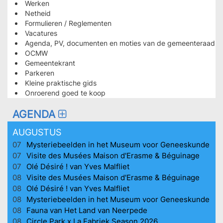
LES
Werken
Netheid
PLUS
Formulieren / Reglementen
CONSULTÉES
Vacatures
HOMEPAGE
Agenda, PV, documenten en moties van de gemeenteraad
OCMW
Gemeentekrant
Parkeren
Kleine praktische gids
Onroerend goed te koop
AGENDA
AUGUSTUS
07
Mysteriebeelden in het Museum voor Geneeskunde
07
Visite des Musées Maison d'Erasme & Béguinage
07
Olé Désiré ! van Yves Malfliet
08
Visite des Musées Maison d'Erasme & Béguinage
08
Olé Désiré ! van Yves Malfliet
08
Mysteriebeelden in het Museum voor Geneeskunde
08
Fauna van Het Land van Neerpede
08
Circle Park x La Fabriek Season 2026