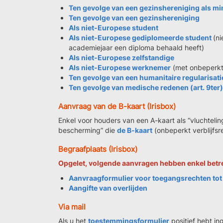
Ten gevolge van een gezinshereniging als mi
Ten gevolge van een gezinshereniging
Als niet-Europese student
Als niet-Europese gediplomeerde student
(ni
academiejaar een diploma behaald heeft)
Als niet-Europese zelfstandige
Als niet-Europese werknemer
(met onbeperkt
Ten gevolge van een humanitaire regularisatie
Ten gevolge van medische redenen (art. 9ter)
Aanvraag van de B-kaart (Irisbox)
Enkel voor houders van een A-kaart als “vluchtelin
bescherming” die
de B-kaart
(onbeperkt verblijfsre
Begraafplaats (Irisbox)
Opgelet, volgende aanvragen hebben enkel betr
Aanvraagformulier voor toegangsrechten tot 
Aangifte van overlijden
Via mail
Als u het
toestemmingsformulier
positief hebt in