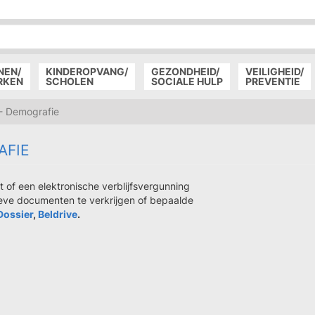
P
D
P
NEN/
KINDEROPVANG/
GEZONDHEID/
VEILIGHEID/
RKEN
SCHOLEN
SOCIALE HULP
PREVENTIE
- Demografie
AFIE
rt of een elektronische verblijfsvergunning
eve documenten te verkrijgen of bepaalde
Dossier
,
Beldrive
.