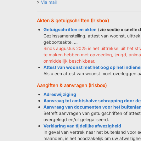
>
Via mail
Akten & getuigschriften (Irisbox)
Getuigschriften en akten
(
zie sectie « snelle
Gezinssamenstelling, attest van woonst, uittreks
geboorteakte, …
Sinds augustus 2025 is het uittreksel uit het st
te maken hebben met opvoeding, jeugd, animat
onmiddellijk beschikbaar.
Attest van woonst met het oog op het indiene
Als u een attest van woonst moet overleggen a
Aangiften & aanvragen (Irisbox)
Adreswijziging
Aanvraag tot ambtshalve schrapping door d
Aanvraag van documenten voor het buitenlan
Betreft aanvragen van getuigschriften of attes
overgelegd en/of gelegaliseerd.
Verklaring van tijdelijke afwezigheid
In geval van vertrek naar het buitenland voor e
maanden, is het noodzakelijk om uw afwezighei