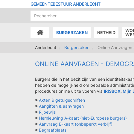
Overslaan
GEMEENTEBESTUUR ANDERLECHT
en
naar
de
inhoud
WO
BURGERZAKEN
NETHEID
gaan
ACCUEIL
WE
Anderlecht
Burgerzaken
Online Aanvragen 
ONLINE AANVRAGEN - DEMOGR
Burgers die in het bezit zijn van een identiteitskaa
hebben de mogelijkheid om bepaalde administrati
procedures online uit te voeren via
IRISBOX
,
Mijn 
> 
Akten & getuigschriften
> 
Aangiften & aanvragen
> 
Rijbewijs
> 
Hernieuwing A-kaart (niet-Europese burgers)
> 
Aanvraag B-kaart (onbeperkt verblijf)
> 
Begraafplaats