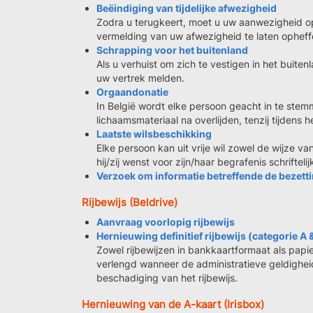
Beëindiging van tijdelijke afwezigheid
Zodra u terugkeert, moet u uw aanwezigheid 
vermelding van uw afwezigheid te laten opheff
Schrapping voor het buitenland
Als u verhuist om zich te vestigen in het buiten
uw vertrek melden.
Orgaandonatie
In België wordt elke persoon geacht in te ste
lichaamsmateriaal na overlijden, tenzij tijde
Laatste wilsbeschikking
Elke persoon kan uit vrije wil zowel de wijze va
hij/zij wenst voor zijn/haar begrafenis schriftelij
Verzoek om informatie betreffende de bezet
Rijbewijs (Beldrive)
Aanvraag voorlopig rijbewijs
Hernieuwing definitief rijbewijs (categorie A 
Zowel rijbewijzen in bankkaartformaat als papi
verlengd wanneer de administratieve geldigheid 
beschadiging van het rijbewijs.
Hernieuwing van de A-kaart (Irisbox)