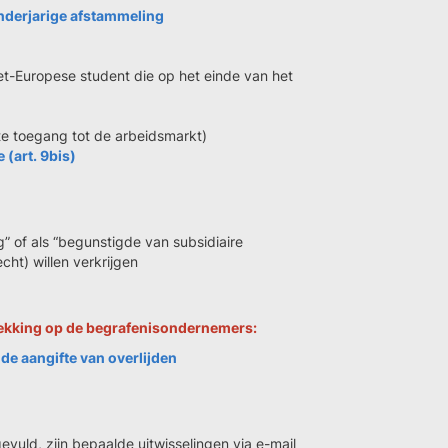
nderjarige afstammeling
et-Europese student die op het einde van het
e toegang tot de arbeidsmarkt)
 (art. 9bis)
g” of als “begunstigde van subsidiaire
cht) willen verkrijgen
ekking op de begrafenisondernemers:
de aangifte van overlijden
gevuld, zijn bepaalde uitwisselingen via e-mail