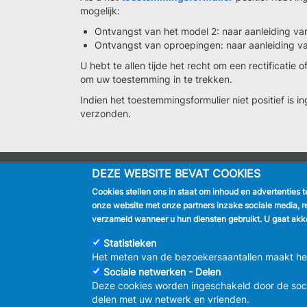
mogelijk:
Ontvangst van het model 2: naar aanleiding van
Ontvangst van oproepingen: naar aanleiding va
U hebt te allen tijde het recht om een rectificatie
om uw toestemming in te trekken.
Indien het toestemmingsformulier niet positief is 
verzonden.
DEZE WEBSITE BEVAT COOKIES
IK BEN
Cookies stellen ons in staat om inhoud en advertenties 
Inwoner
onze website met onze partners inzake sociale media, r
Toerist
verzameld wanneer u hun diensten gebruikt. U gaat akko
Bedrijf
Journalist
Statistieken
Het meten van de bezoekersaantallen maakt het 
Sociale netwerken - Delen
Deze cookies worden ingeschakeld door de soc
delen met uw netwerk en vrienden.