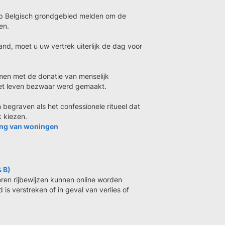
op Belgisch grondgebied melden om de
en.
land, moet u uw vertrek uiterlijk de dag voor
mmen met de donatie van menselijk
ns het leven bezwaar werd gemaakt.
n begraven als het confessionele ritueel dat
k kiezen.
ting van woningen
& B)
eren rijbewijzen kunnen online worden
is verstreken of in geval van verlies of