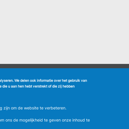
nalyseren. We delen ook informatie over het gebruik van
k
die u aan hen hebt verstrekt of die zij hebben
MENU
Vertrouwelijkheid
FOOTER
Verbeteringsplan
LEGAL
m
g zijn om de website te verbeteren.
Wettelijke bepalingen
Charter van goed gedrag en
moderatie van de sociale
m ons de mogelijkheid te geven onze inhoud te
netwerken