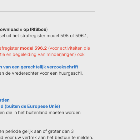
 download » op IRISbox
)
el uit het strafregister model 595 of 596.1,
rafregister
model 596.2
(voor activiteiten die
ie en begeleiding van minderjarigen) ook
n van een gerechtelijk verzoekschrift
an de vrederechter voor een huurgeschil.
erden
d (buiten de Europese Unie)
ten die in het buitenland moeten worden
en periode gelijk aan of groter dan 3
d voor uw vertrek aan het bestuur te melden.