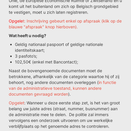
Unie, de Europese Economische Ruimte of Zwitserland en u
komt uit het buitenland om zich op Belgisch grondgebied
te vestigen, moet u zich laten registreren.
Opgele
t: Inschrijving gebeurt enkel op afspraak (klik op de
blauwe "afspraak" knop hierboven).
Wat heeft u nodig?
Geldig nationaal paspoort of geldige nationale
identiteitskaart;
3 pasfoto’s;
102,50€ (enkel met Bancontact);
Naast de bovengenoemde documenten moet de
betrokkene, afhankelijk van de categorie waartoe hij of zij
behoort, nog andere documenten overleggen (
in functie
van de administratieve toestand, kunnen andere
documenten gevraagd worden
).
Opgelet
: Wanneer u deze eerste stap zet, is het van groot
belang uw juiste adres (straat, nummer, busnummer) aan
de administratie mee te delen. De politie zal immers
vervolgens een onderzoek uitvoeren om uw werkelijke
verblijfplaats op het genoemde adres te controleren.