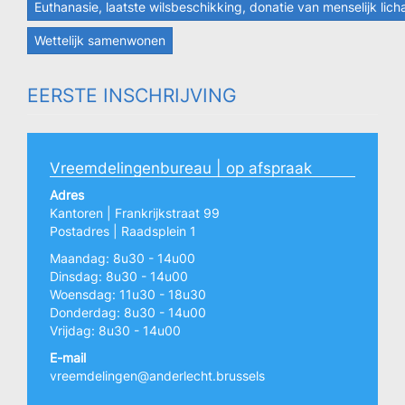
Euthanasie, laatste wilsbeschikking, donatie van menselijk lic
Wettelijk samenwonen
EERSTE INSCHRIJVING
Vreemdelingenbureau | op afspraak
Adres
Kantoren | Frankrijkstraat 99
Postadres | Raadsplein 1
Maandag: 8u30 - 14u00
Dinsdag: 8u30 - 14u00
Woensdag: 11u30 - 18u30
Donderdag: 8u30 - 14u00
Vrijdag: 8u30 - 14u00
E-mail
vreemdelingen@anderlecht.brussels