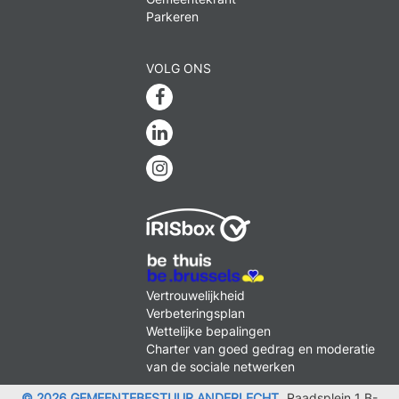
Parkeren
VOLG ONS
Facebook
Linkedin
Instagram
MENU
Vertrouwelijkheid
FOOTER
Verbeteringsplan
LEGAL
Wettelijke bepalingen
Charter van goed gedrag en moderatie
van de sociale netwerken
© 2026 GEMEENTEBESTUUR ANDERLECHT
Raadsplein 1 B-