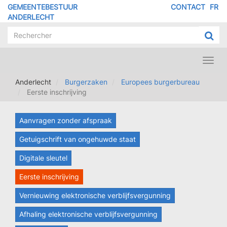
Overslaan
GEMEENTEBESTUUR
CONTACT
FR
MENU
en
ANDERLECHT
naar
PIED
de
DE
inhoud
PAGE
gaan
Toggl
navig
Anderlecht
Burgerzaken
Europees burgerbureau
Eerste inschrijving
Aanvragen zonder afspraak
Getuigschrift van ongehuwde staat
Digitale sleutel
Eerste inschrijving
Vernieuwing elektronische verblijfsvergunning
Afhaling elektronische verblijfsvergunning