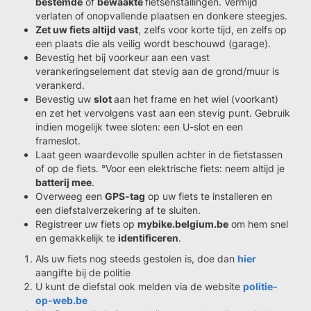
bestemde
of
bewaakte
fietsenstallingen. Vermijd
verlaten of onopvallende plaatsen en donkere steegjes.
Zet uw fiets altijd vast
, zelfs voor korte tijd, en zelfs op
een plaats die als veilig wordt beschouwd (garage).
Bevestig het bij voorkeur aan een vast
verankeringselement dat stevig aan de grond/muur is
verankerd.
Bevestig uw
slot
aan het frame en het wiel (voorkant)
en zet het vervolgens vast aan een stevig punt. Gebruik
indien mogelijk twee sloten: een U-slot en een
frameslot.
Laat geen waardevolle spullen achter in de fietstassen
of op de fiets. °Voor een elektrische fiets: neem altijd je
batterij mee
.
Overweeg een
GPS-tag
op uw fiets te installeren en
een diefstalverzekering af te sluiten.
Registreer uw fiets op
mybike.belgium.be
om hem snel
en gemakkelijk te
identificeren
.
Als uw fiets nog steeds gestolen is, doe dan
hier
aangifte bij de politie
U kunt de diefstal ook melden via de website
politie-
op-web.be