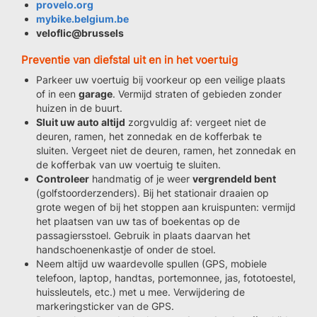
provelo.org
mybike.belgium.be
veloflic@brussels
Preventie van diefstal uit en in het voertuig
Parkeer uw voertuig bij voorkeur op een veilige plaats
of in een
garage
. Vermijd straten of gebieden zonder
huizen in de buurt.
Sluit uw auto altijd
zorgvuldig af: vergeet niet de
deuren, ramen, het zonnedak en de kofferbak te
sluiten. Vergeet niet de deuren, ramen, het zonnedak en
de kofferbak van uw voertuig te sluiten.
Controleer
handmatig of je weer
vergrendeld bent
(golfstoorderzenders). Bij het stationair draaien op
grote wegen of bij het stoppen aan kruispunten: vermijd
het plaatsen van uw tas of boekentas op de
passagiersstoel. Gebruik in plaats daarvan het
handschoenenkastje of onder de stoel.
Neem altijd uw waardevolle spullen (GPS, mobiele
telefoon, laptop, handtas, portemonnee, jas, fototoestel,
huissleutels, etc.) met u mee. Verwijdering de
markeringsticker van de GPS.