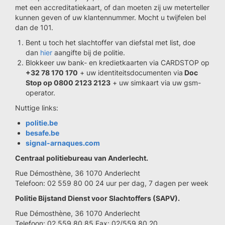
met een accreditatiekaart, of dan moeten zij uw meterteller
kunnen geven of uw klantennummer. Mocht u twijfelen bel
dan de 101.
Bent u toch het slachtoffer van diefstal met list, doe
dan
hier
aangifte bij de politie.
Blokkeer uw bank- en kredietkaarten via CARDSTOP op
+32 78 170 170
+ uw identiteitsdocumenten via
Doc
Stop op 0800 2123 2123
+ uw simkaart via uw gsm-
operator.
Nuttige links:
politie.be
besafe.be
signal-arnaques.com
Centraal politiebureau van Anderlecht.
Rue Démosthène, 36 1070 Anderlecht
Telefoon: 02 559 80 00 24 uur per dag, 7 dagen per week
Politie Bijstand Dienst voor Slachtoffers (SAPV).
Rue Démosthène, 36 1070 Anderlecht
Telefoon: 02 559 80 85 Fax: 02/559.80.20