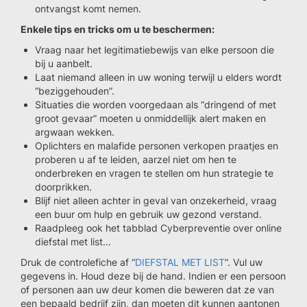
ontvangst komt nemen.
Enkele tips en tricks om u te beschermen:
Vraag naar het legitimatiebewijs van elke persoon die
bij u aanbelt.
Laat niemand alleen in uw woning terwijl u elders wordt
“beziggehouden”.
Situaties die worden voorgedaan als “dringend of met
groot gevaar” moeten u onmiddellijk alert maken en
argwaan wekken.
Oplichters en malafide personen verkopen praatjes en
proberen u af te leiden, aarzel niet om hen te
onderbreken en vragen te stellen om hun strategie te
doorprikken.
Blijf niet alleen achter in geval van onzekerheid, vraag
een buur om hulp en gebruik uw gezond verstand.
Raadpleeg ook het tabblad Cyberpreventie over online
diefstal met list...
Druk de controlefiche af “
DIEFSTAL MET LIST
”. Vul uw
gegevens in. Houd deze bij de hand. Indien er een persoon
of personen aan uw deur komen die beweren dat ze van
een bepaald bedrijf zijn, dan moeten dit kunnen aantonen