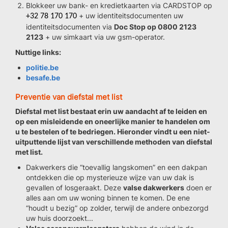
Blokkeer uw bank- en kredietkaarten via CARDSTOP op
+ uw identiteitsdocumenten uw
+32 78 170 170
identiteitsdocumenten via
Doc Stop op 0800 2123
2123
+ uw simkaart via uw gsm-operator.
Nuttige links:
politie.be
besafe.be
Preventie van diefstal met list
Diefstal met list bestaat erin uw aandacht af te leiden en
op een misleidende en oneerlijke manier te handelen om
u te bestelen of te bedriegen. Hieronder vindt u een niet-
uitputtende lijst van verschillende methoden van diefstal
met list.
Dakwerkers die “toevallig langskomen” en een dakpan
ontdekken die op mysterieuze wijze van uw dak is
gevallen of losgeraakt. Deze
valse dakwerkers
doen er
alles aan om uw woning binnen te komen. De ene
“houdt u bezig” op zolder, terwijl de andere onbezorgd
uw huis doorzoekt...