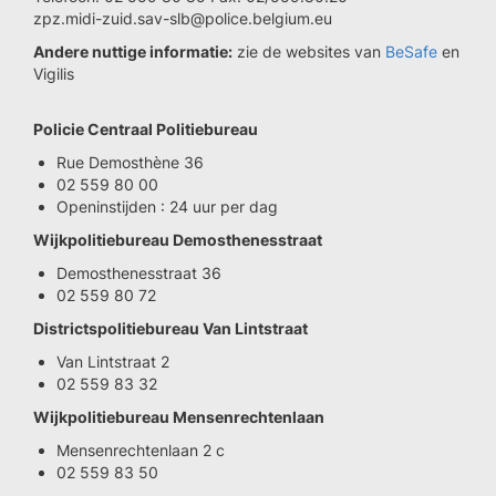
zpz.midi-zuid.sav-slb@police.belgium.eu
Andere nuttige informatie:
zie de websites van
BeSafe
en
Vigilis
Policie Centraal Politiebureau
Rue Demosthène 36
02 559 80 00
Openinstijden : 24 uur per dag
Wijkpolitiebureau Demosthenesstraat
Demosthenesstraat 36
02 559 80 72
Districtspolitiebureau Van Lintstraat
Van Lintstraat 2
02 559 83 32
Wijkpolitiebureau Mensenrechtenlaan
Mensenrechtenlaan 2 c
02 559 83 50