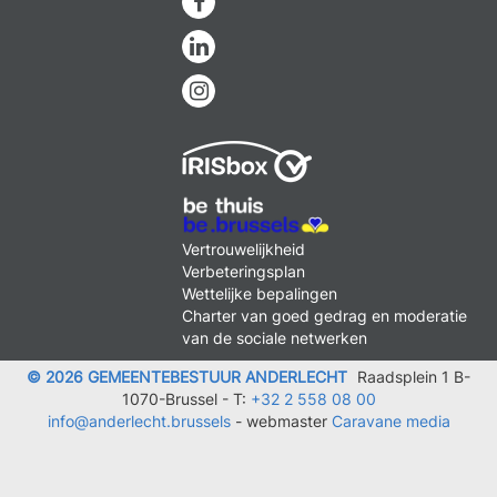
Facebook
Linkedin
Instagram
MENU
Vertrouwelijkheid
FOOTER
Verbeteringsplan
LEGAL
Wettelijke bepalingen
Charter van goed gedrag en moderatie
van de sociale netwerken
© 2026 GEMEENTEBESTUUR ANDERLECHT
Raadsplein 1 B-
1070-Brussel -
T:
+32 2 558 08 00
info@anderlecht.brussels
- webmaster
Caravane media