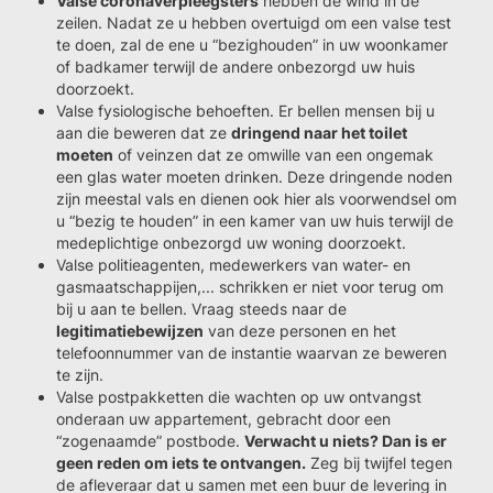
Valse coronaverpleegsters
hebben de wind in de
zeilen. Nadat ze u hebben overtuigd om een valse test
te doen, zal de ene u “bezighouden” in uw woonkamer
of badkamer terwijl de andere onbezorgd uw huis
doorzoekt.
Valse fysiologische behoeften. Er bellen mensen bij u
aan die beweren dat ze
dringend naar het toilet
moeten
of veinzen dat ze omwille van een ongemak
een glas water moeten drinken. Deze dringende noden
zijn meestal vals en dienen ook hier als voorwendsel om
u “bezig te houden” in een kamer van uw huis terwijl de
medeplichtige onbezorgd uw woning doorzoekt.
Valse politieagenten, medewerkers van water- en
gasmaatschappijen,... schrikken er niet voor terug om
bij u aan te bellen. Vraag steeds naar de
legitimatiebewijzen
van deze personen en het
telefoonnummer van de instantie waarvan ze beweren
te zijn.
Valse postpakketten die wachten op uw ontvangst
onderaan uw appartement, gebracht door een
“zogenaamde” postbode.
Verwacht u niets? Dan is er
geen reden om iets te ontvangen.
Zeg bij twijfel tegen
de afleveraar dat u samen met een buur de levering in