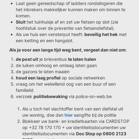
Laat geen gereedschap of ladders rondslingeren die
het inbrekers makkelijker kunnen maken om binnen te
komen.
Sluit
het tuinhuisje af en zet uw fietsen op slot (zie
hoofdstuk over de preventie van fietsendiefstal).
Als uw huis een vensterput heeft:
beveilig het hek
met
een ketting en een hangslot.
Als je voor een lange tijd weg bent, vergeet dan niet om:
de post uit
je brievenbus
te laten halen
de luiken omhoog en omlaag laten gaan
de gazons te laten maaien
houd een laag profiel
op sociale netwerken
vraag om het welwillend oog van een buur of een
familielid
verzoek
politiebewaking
via police-on-web.be
Als u toch het slachtoffer bent van een diefstal uit
uw woning, doe dan
hier
aangifte bij de politie
Blokkeer uw bank- en kredietkaarten via CARDSTOP
op +32 78 170 170 + uw identiteitsdocumenten uw
identiteitsdocumenten via
Doc Stop op 0800 2123