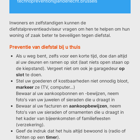
technoprevention@anderlecht.brussels
Inwoners en zelfstandigen kunnen de
diefstalpreventieadviseur vragen om hen te helpen om hun
woning of zaak beter te beveiligen tegen diefstal.
Preventie van diefstal bij u thuis
Als u weg bent, zelfs voor een korte tijd, doe dan altijd
al uw deuren en ramen op slot (laat niets open staan op
de kiepstand). Vergeet niet om ook je garagedeur
op
slot
te doen.
Stel uw goederen of kostbaarheden niet onnodig bloot,
markeer
ze (TV, computer...)
Bewaar al uw aankoopbonnen en -bewijzen, neem
foto's van uw juwelen of sieraden die u draagt in
Bewaar al uw facturen en
aankoopbewijzen
, neem
foto's van uw sieraden of ornamenten die u draagt in
het kader van bijeenkomsten of familiefeesten
(verzekering).
Geef de indruk dat het huis altijd bewoond is (radio of
lichten op een
timer
).