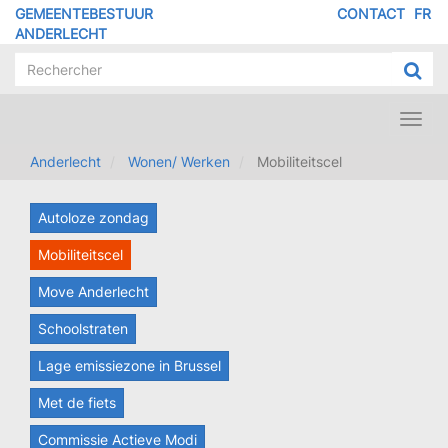
Overslaan
GEMEENTEBESTUUR
CONTACT
FR
MENU
en
ANDERLECHT
naar
PIED
de
DE
inhoud
PAGE
gaan
Toggl
navig
Anderlecht
Wonen/ Werken
Mobiliteitscel
Autoloze zondag
Mobiliteitscel
Move Anderlecht
Schoolstraten
Lage emissiezone in Brussel
Met de fiets
Commissie Actieve Modi