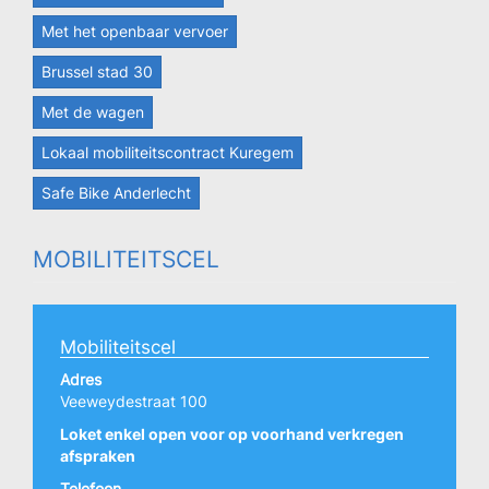
Met het openbaar vervoer
Brussel stad 30
Met de wagen
Lokaal mobiliteitscontract Kuregem
Safe Bike Anderlecht
MOBILITEITSCEL
Mobiliteitscel
Adres
Veeweydestraat 100
Loket enkel open voor op voorhand verkregen
afspraken
Telefoon