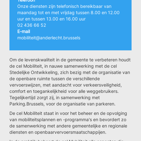
Onze diensten zijn telefonisch bereikbaar van
maandag tot en met vrijdag tussen 8.00 en 12.00
uur en tussen 13.00 en 16.00 uur
02 436 66 52
E-mail
mobiliteit@anderlecht.brussels
Om de levenskwaliteit in de gemeente te verbeteren houdt
de cel Mobiliteit, in nauwe samenwerking met de cel
Stedelijke Ontwikkeling, zich bezig met de organisatie van
de openbare ruimte tussen de verschillende
vervoerswijzen, met aandacht voor verkeersveiligheid,
comfort en toegankelijkheid voor alle weggebruikers.
Tegelijkertijd zorgt zij, in samenwerking met
Parking.Brussels, voor de organisatie van parkeren.
De cel Mobiliteit staat in voor het beheer en de opvolging
van mobiliteitsplannen en -programma's en bevordert zo
de samenwerking met andere gemeentelijke en regionale
diensten en openbaarvervoersmaatschappijen.