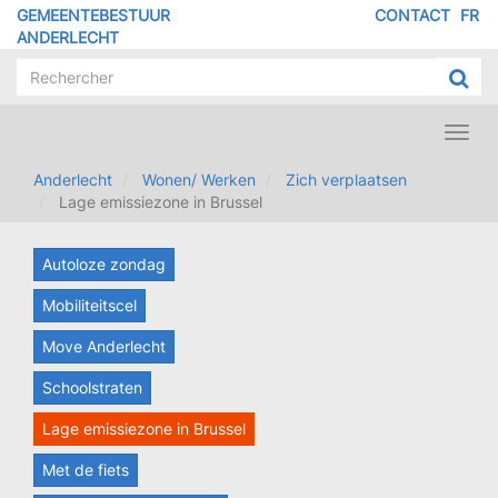
Overslaan
GEMEENTEBESTUUR
CONTACT
FR
MENU
en
ANDERLECHT
naar
PIED
de
DE
inhoud
PAGE
gaan
Toggl
navig
Anderlecht
Wonen/ Werken
Zich verplaatsen
Lage emissiezone in Brussel
Autoloze zondag
Mobiliteitscel
Move Anderlecht
Schoolstraten
Lage emissiezone in Brussel
Met de fiets