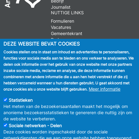
Bedrijf
Journalist
NUTTIGE LINKS
Formulieren
Vacatures
Gemeentekrant
Parkeren
DEZE WEBSITE BEVAT COOKIES
Cookies stellen ons in staat om inhoud en advertenties te personaliseren,
VOLG ONS
functies voor sociale media aan te bieden en ons verkeer te analyseren. We
delen ook informatie over het gebruik van onze website met onze partners
Facebook
inzake sociale media, reclame en analyse, die deze informatie kunnen
combineren met andere informatie die u aan hen hebt verstrekt of die zij
Linkedin
hebben verzameld wanneer u hun diensten gebruikt. U gaat akkoord met
Meer informatie
onze cookies als u onze website blijft gebruiken.
Instagram
Statistieken
Het meten van de bezoekersaantallen maakt het mogelijk om
anonieme bezoekersstatistieken te genereren die nuttig zijn om
de website te verbeteren.
Sociale netwerken - Delen
Deze cookies worden ingeschakeld door de sociale
MENU
Vertrouwelijkheid
netwerkdiensten die we aan onze website hebben toegevoegd