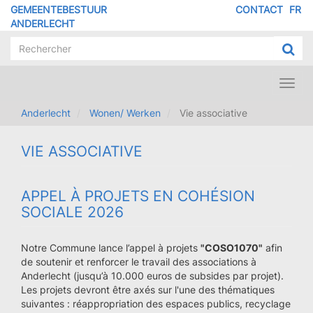
Overslaan
GEMEENTEBESTUUR
CONTACT
FR
MENU
en
ANDERLECHT
naar
PIED
de
DE
inhoud
PAGE
gaan
Toggl
navig
Anderlecht
Wonen/ Werken
Vie associative
VIE ASSOCIATIVE
APPEL À PROJETS EN COHÉSION
SOCIALE 2026
Notre Commune lance l’appel à projets
"COSO1070"
afin
de soutenir et renforcer le travail des associations à
Anderlecht (jusqu’à 10.000 euros de subsides par projet).
Les projets devront être axés sur l'une des thématiques
suivantes : réappropriation des espaces publics, recyclage