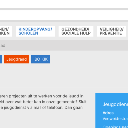
P
D
P
NEN/
KINDEROPVANG/
GEZONDHEID/
VEILIGHEID/
RKEN
SCHOLEN
SOCIALE HULP
PREVENTIE
aad
Jeugdraad
IBO KIK
eren projecten uit te werken voor de jeugd in
eid over wat beter kan in onze gemeente? Sluit
Jeugddien
de jeugddienst via mail of telefoon. Dan gaan
Adres
Veeweidestra
Openingsuren