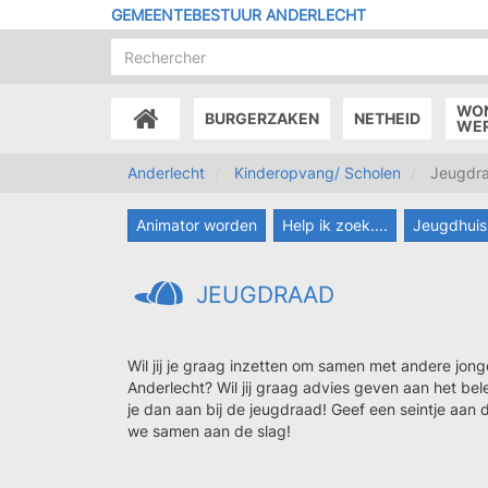
Overslaan
GEMEENTEBESTUUR ANDERLECHT
en
naar
de
inhoud
WO
BURGERZAKEN
NETHEID
gaan
ACCUEIL
WE
Anderlecht
Kinderopvang/ Scholen
Jeugdr
Animator worden
Help ik zoek....
Jeugdhuis
JEUGDRAAD
Wil jij je graag inzetten om samen met andere jong
Anderlecht? Wil jij graag advies geven aan het bel
je dan aan bij de jeugdraad! Geef een seintje aan 
we samen aan de slag!