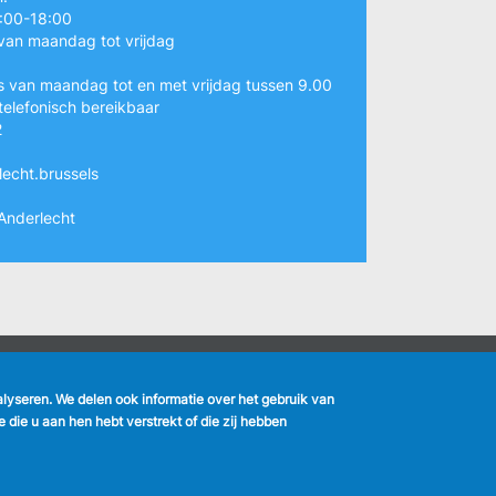
:00-18:00
van maandag tot vrijdag
s van maandag tot en met vrijdag tussen 9.00
telefonisch bereikbaar
2
echt.brussels
Anderlecht
nalyseren. We delen ook informatie over het gebruik van
k
die u aan hen hebt verstrekt of die zij hebben
MENU
Vertrouwelijkheid
FOOTER
Verbeteringsplan
LEGAL