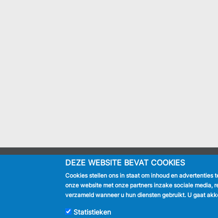
DEZE WEBSITE BEVAT COOKIES
IK BEN
Cookies stellen ons in staat om inhoud en advertenties 
Inwoner
onze website met onze partners inzake sociale media, r
Toerist
verzameld wanneer u hun diensten gebruikt. U gaat akko
Bedrijf
Journalist
Statistieken