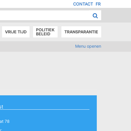
CONTACT
FR
MENU
IED
E
AGE
POLITIEK
VRIJE TIJD
TRANSPARANTIE
BELEID
Menu openen
st
at 78
: