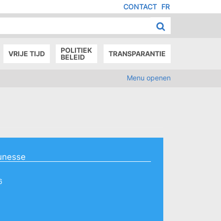
CONTACT
FR
MENU
IED
E
AGE
POLITIEK
VRIJE TIJD
TRANSPARANTIE
BELEID
Menu openen
unesse
6
9