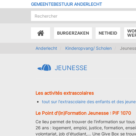
Overslaan
GEMEENTEBESTUUR ANDERLECHT
en
naar
de
inhoud
WO
BURGERZAKEN
NETHEID
gaan
ACCUEIL
WE
Anderlecht
Kinderopvang/ Scholen
Jeunes
JEUNESSE
Les activités extrascolaires
tout sur l'extrascolaire des enfants et des jeune
Le Point d'(In)Formation Jeunesse : PIF 1070
Ce lieu permet de trouver de l'information sur tous
26 ans : logement, emploi, justice, formation, enseig
volontariat, job d'étudiant,... Une Give Box se trou