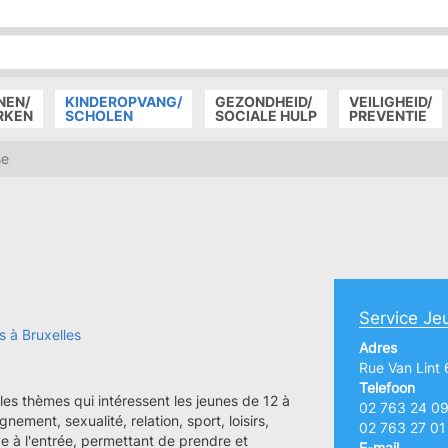
P
D
P
NEN/
KINDEROPVANG/
GEZONDHEID/
VEILIGHEID/
RKEN
SCHOLEN
SOCIALE HULP
PREVENTIE
se
Service Je
s à Bruxelles
Adres
Rue Van Lint 
Telefoon
 les thèmes qui intéressent les jeunes de 12 à
02 763 24 0
nement, sexualité, relation, sport, loisirs,
02 763 27 01
ve à l'entrée, permettant de prendre et
E-mail