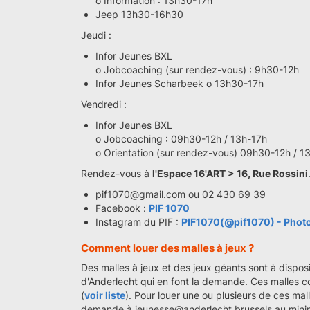
o Information : 13h30-17h
Jeep 13h30-16h30
Jeudi :
Infor Jeunes BXL
o Jobcoaching (sur rendez-vous) : 9h30-12h
Infor Jeunes Scharbeek o 13h30-17h
Vendredi :
Infor Jeunes BXL
o Jobcoaching : 09h30-12h / 13h-17h
o Orientation (sur rendez-vous) 09h30-12h / 1
Rendez-vous à
l'Espace 16'ART > 16, Rue Rossini
pif1070@gmail.com ou 02 430 69 39
Facebook :
PIF 1070
Instagram du PIF :
PIF1070(@pif1070) - Photo
Comment louer des malles à jeux ?
Des malles à jeux et des jeux géants sont à dispos
d'Anderlecht qui en font la demande. Ces malles c
(
voir liste
). Pour louer une ou plusieurs de ces mall
demande à jeunesse@anderlecht.brussels au minimu