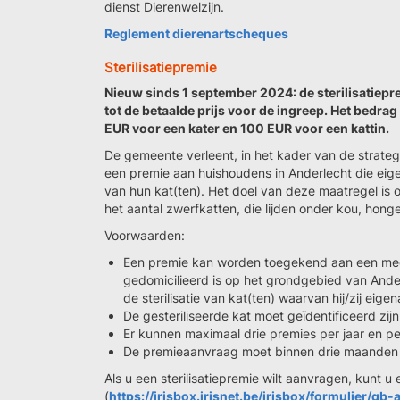
dienst Dierenwelzijn.
Reglement dierenartscheques
Sterilisatiepremie
Nieuw sinds 1 september 2024: de sterilisatiepr
tot de betaalde prijs voor de ingreep. Het bedra
EUR voor een kater en 100 EUR voor een kattin.
De gemeente verleent, in het kader van de strategi
een premie aan huishoudens in Anderlecht die eigen
van hun kat(ten). Het doel van deze maatregel is
het aantal zwerfkatten, die lijden onder kou, honge
Voorwaarden:
Een premie kan worden toegekend aan een meer
gedomicilieerd is op het grondgebied van Ande
de sterilisatie van kat(ten) waarvan hij/zij eigen
De gesteriliseerde kat moet geïdentificeerd zijn
Er kunnen maximaal drie premies per jaar en 
De premieaanvraag moet binnen drie maanden 
Als u een sterilisatiepremie wilt aanvragen, kunt u
(
https://irisbox.irisnet.be/irisbox/formulier/gb