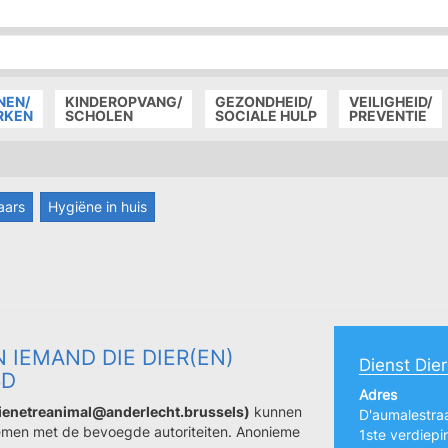
P
D
P
NEN/
KINDEROPVANG/
GEZONDHEID/
VEILIGHEID/
RKEN
SCHOLEN
SOCIALE HULP
PREVENTIE
aars
Hygiëne in huis
 IEMAND DIE DIER(EN)
Dienst Die
SD
Adres
bienetreanimal@anderlecht.brussels)
kunnen
D'aumalestraa
nemen met de bevoegde autoriteiten. Anonieme
1ste verdiepi