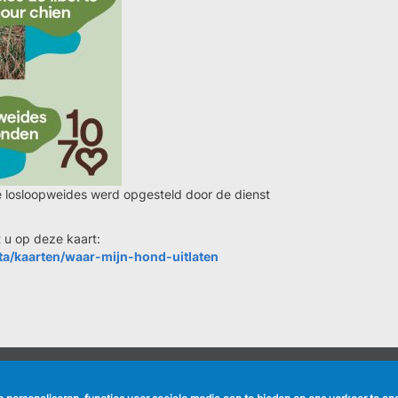
e losloopweides werd opgesteld door de dienst
t u op deze kaart:
ata/kaarten/waar-mijn-hond-uitlaten
NUTTIGE LINKS
VOLG ONS