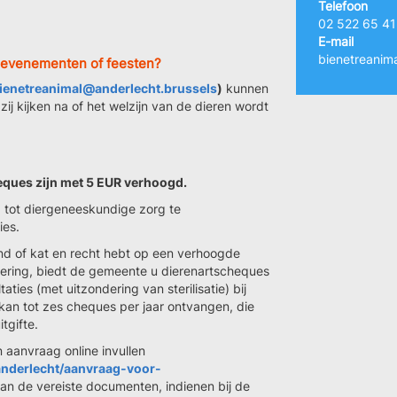
Telefoon
02 522 65 41
E-mail
bienetreanim
ns evenementen of feesten?
ienetreanimal@anderlecht.brussels
)
kunnen
j kijken na of het welzijn van de dieren wordt
eques zijn met 5 EUR verhoogd.
 tot diergeneeskundige zorg te
ies.
ond of kat en recht hebt op een verhoogde
ering, biedt de gemeente u dierenartscheques
ties (met uitzondering van sterilisatie) bij
 kan tot zes cheques per jaar ontvangen, die
tgifte.
 aanvraag online invullen
b-anderlecht/aanvraag-voor-
van de vereiste documenten, indienen bij de