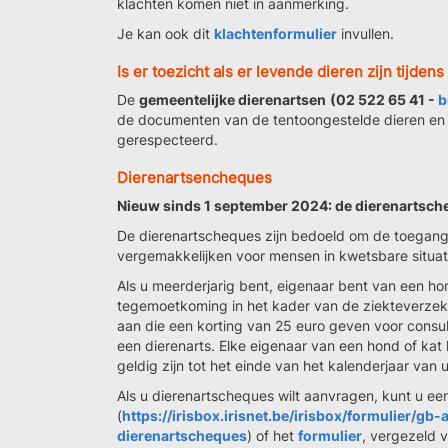
klachten komen niet in aanmerking.
Je kan ook dit
klachtenformulier
invullen.
Is er toezicht als er levende dieren zijn tijde
De
gemeentelijke dierenartsen
(02 522 65 41 -
b
de documenten van de tentoongestelde dieren en zi
gerespecteerd.
Dierenartsencheques
Nieuw sinds 1 september 2024: de dierenartsch
De dierenartscheques zijn bedoeld om de toegang
vergemakkelijken voor mensen in kwetsbare situat
Als u meerderjarig bent, eigenaar bent van een h
tegemoetkoming in het kader van de ziekteverzek
aan die een korting van 25 euro geven voor consulta
een dierenarts. Elke eigenaar van een hond of kat
geldig zijn tot het einde van het kalenderjaar van ui
Als u dierenartscheques wilt aanvragen, kunt u een
(
https://irisbox.irisnet.be/irisbox/formulier/g
dierenartscheques
) of het
formulier
, vergezeld 