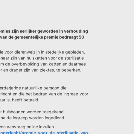
emies zijn eerlijker geworden in verhouding
g van de gemeentelijke premie bedraagt 50
e voor dierenwelzijn in stedelijke gebieden,
aar zijn van huiskatten voor de sterilisatie
 om de overbevolking van katten en daarmee
r en drager zijn van ziektes, te beperken.
derjarige natuurlijke persoon die
rlecht en die het bedrag van de ingreep voor
aar is, heeft betaald.
.
per huishouden worden toegekend.
na de ingreep worden ingediend.
 een aanvraag online invullen
-anderlecht/premie-voor-de-sterilisatie-van-