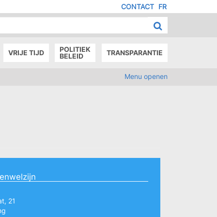
CONTACT
FR
MENU
IED
E
AGE
POLITIEK
VRIJE TIJD
TRANSPARANTIE
BELEID
Menu openen
renwelzijn
t, 21
ng