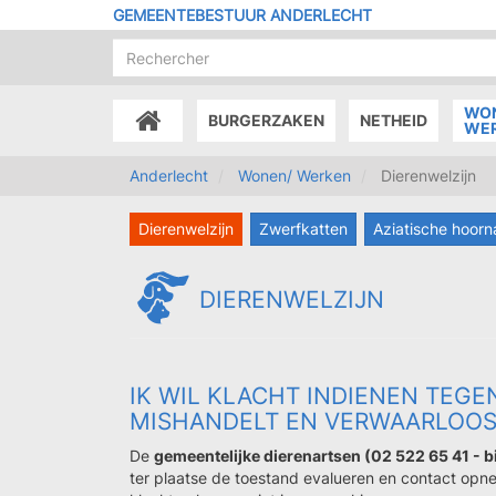
Overslaan
GEMEENTEBESTUUR ANDERLECHT
en
naar
de
inhoud
WO
BURGERZAKEN
NETHEID
gaan
ACCUEIL
WE
Anderlecht
Wonen/ Werken
Dierenwelzijn
Dierenwelzijn
Zwerfkatten
Aziatische hoorn
DIERENWELZIJN
IK WIL KLACHT INDIENEN TEGEN
MISHANDELT EN VERWAARLOO
De
gemeentelijke dierenartsen (02 522 65 41 - 
ter plaatse de toestand evalueren en contact op