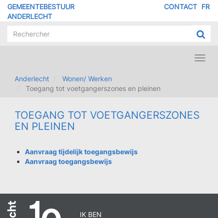
Overslaan
GEMEENTEBESTUUR
CONTACT
FR
MENU
en
ANDERLECHT
naar
PIED
de
DE
inhoud
PAGE
gaan
Toggl
navig
Anderlecht
Wonen/ Werken
Toegang tot voetgangerszones en pleinen
TOEGANG TOT VOETGANGERSZONES
EN PLEINEN
Aanvraag tijdelijk toegangsbewijs
Aanvraag toegangsbewijs
IK BEN