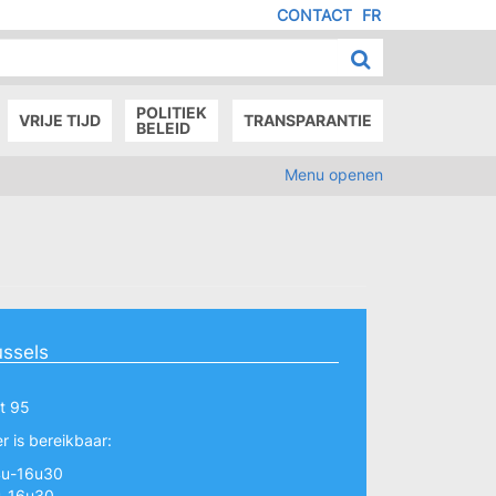
CONTACT
FR
MENU
IED
E
AGE
POLITIEK
VRIJE TIJD
TRANSPARANTIE
BELEID
Menu openen
ussels
at 95
r is bereikbaar:
4u-16u30
u-16u30