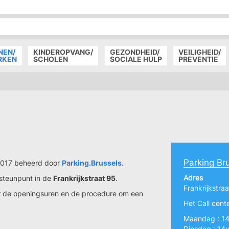
P
D
P
NEN/
KINDEROPVANG/
GEZONDHEID/
VEILIGHEID/
RKEN
SCHOLEN
SOCIALE HULP
PREVENTIE
Parking Br
 2017 beheerd door
Parking.Brussels
.
Adres
 steunpunt in de
Frankrijkstraat 95
.
Frankrijkstra
ver de openingsuren en de procedure om een
Het Call cente
Maandag : 1
Dinsdag : 14