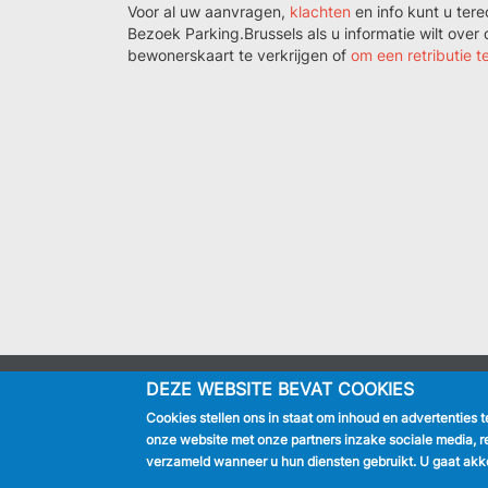
Voor al uw aanvragen,
klachten
en info kunt u tere
Bezoek Parking.Brussels als u informatie wilt ove
bewonerskaart te verkrijgen of
om een retributie t
DEZE WEBSITE BEVAT COOKIES
IK BEN
Cookies stellen ons in staat om inhoud en advertenties 
Inwoner
onze website met onze partners inzake sociale media, r
Toerist
verzameld wanneer u hun diensten gebruikt. U gaat akko
Bedrijf