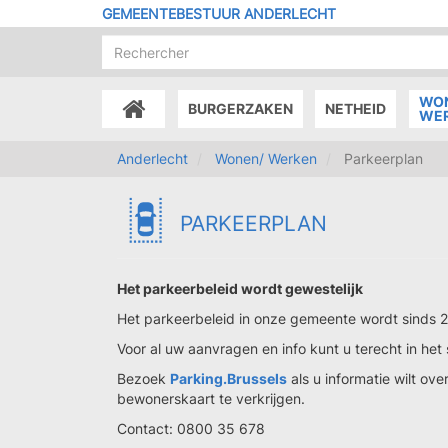
Overslaan
GEMEENTEBESTUUR ANDERLECHT
en
naar
de
inhoud
WO
BURGERZAKEN
NETHEID
gaan
ACCUEIL
WE
Anderlecht
Wonen/ Werken
Parkeerplan
PARKEERPLAN
Het parkeerbeleid wordt gewestelijk
Het parkeerbeleid in onze gemeente wordt sinds
Voor al uw aanvragen en info kunt u terecht in het
Bezoek
Parking.Brussels
als u informatie wilt o
bewonerskaart te verkrijgen.
Contact: 0800 35 678