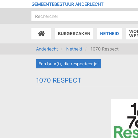
Overslaan
GEMEENTEBESTUUR ANDERLECHT
en
naar
de
inhoud
WO
BURGERZAKEN
NETHEID
gaan
ACCUEIL
WE
Anderlecht
Netheid
1070 Respect
Een buur(t), die respecteer je!
1070 RESPECT