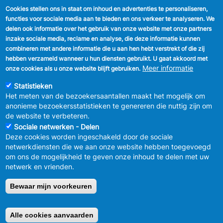
Cookies stellen ons in staat om inhoud en advertenties te personaliseren,
VOLG ONS
functies voor sociale media aan te bieden en ons verkeer te analyseren. We
delen ook informatie over het gebruik van onze website met onze partners
Facebook
inzake sociale media, reclame en analyse, die deze informatie kunnen
combineren met andere informatie die u aan hen hebt verstrekt of die zij
Linkedin
hebben verzameld wanneer u hun diensten gebruikt. U gaat akkoord met
Meer informatie
onze cookies als u onze website blijft gebruiken.
Instagram
Statistieken
Het meten van de bezoekersaantallen maakt het mogelijk om
anonieme bezoekersstatistieken te genereren die nuttig zijn om
de website te verbeteren.
Sociale netwerken - Delen
Deze cookies worden ingeschakeld door de sociale
MENU
Vertrouwelijkheid
netwerkdiensten die we aan onze website hebben toegevoegd
FOOTER
Verbeteringsplan
om ons de mogelijkheid te geven onze inhoud te delen met uw
LEGAL
Wettelijke bepalingen
netwerk en vrienden.
Charter van goed gedrag en moderatie
van de sociale netwerken
Bewaar mijn voorkeuren
© 2026 GEMEENTEBESTUUR ANDERLECHT
Raadsplein 1 B-
1070-Brussel -
T:
+32 2 558 08 00
Alle cookies aanvaarden
Retirer le consentement
info@anderlecht.brussels
- webmaster
Caravane media