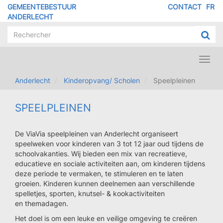
Overslaan
GEMEENTEBESTUUR
CONTACT
FR
MENU
en
ANDERLECHT
naar
PIED
de
DE
inhoud
PAGE
gaan
Toggl
navig
Anderlecht
Kinderopvang/ Scholen
Speelpleinen
SPEELPLEINEN
De ViaVia speelpleinen van Anderlecht organiseert
speelweken voor kinderen van 3 tot 12 jaar oud tijdens de
schoolvakanties. Wij bieden een mix van recreatieve,
educatieve en sociale activiteiten aan, om kinderen tijdens
deze periode te vermaken, te stimuleren en te laten
groeien. Kinderen kunnen deelnemen aan verschillende
spelletjes, sporten, knutsel- & kookactiviteiten
en themadagen.
Het doel is om een leuke en veilige omgeving te creëren