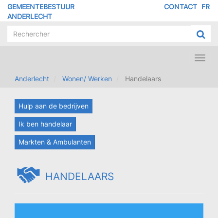
Overslaan
GEMEENTEBESTUUR
CONTACT
FR
MENU
en
ANDERLECHT
naar
PIED
de
DE
inhoud
PAGE
gaan
Toggl
navig
Anderlecht
Wonen/ Werken
Handelaars
Hulp aan de bedrijven
Ik ben handelaar
Markten & Ambulanten
HANDELAARS