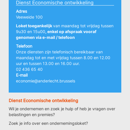
Dienst Economische ontwikkeling
Adres
Veeweide 100
Loket toegankelijk
van maandag tot vrijdag tussen
9u30 en 15u00
, enkel op afspraak vooraf
genomen via e-mail / telefoon
Telefoon
Onze diensten zijn telefonisch bereikbaar van
maandag tot en met vrijdag tussen 8.00 en 12.00
uur en tussen 13.00 en 16.00 uur.
02 436 65 40
E-mail
economie@anderlecht.brussels
Dienst Economische ontwikkeling
Wil je ondernemen en zoek je hulp of heb je vragen over
belastingen en premies?
Zoek je info over een ondernemingsloket?