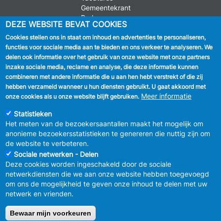
Gemeentekrant
Parkeren
DEZE WEBSITE BEVAT COOKIES
Cookies stellen ons in staat om inhoud en advertenties te personaliseren,
VOLG ONS
functies voor sociale media aan te bieden en ons verkeer te analyseren. We
delen ook informatie over het gebruik van onze website met onze partners
Facebook
inzake sociale media, reclame en analyse, die deze informatie kunnen
combineren met andere informatie die u aan hen hebt verstrekt of die zij
Linkedin
hebben verzameld wanneer u hun diensten gebruikt. U gaat akkoord met
Meer informatie
onze cookies als u onze website blijft gebruiken.
Instagram
Statistieken
Het meten van de bezoekersaantallen maakt het mogelijk om
anonieme bezoekersstatistieken te genereren die nuttig zijn om
de website te verbeteren.
Sociale netwerken - Delen
Deze cookies worden ingeschakeld door de sociale
MENU
Vertrouwelijkheid
netwerkdiensten die we aan onze website hebben toegevoegd
FOOTER
Verbeteringsplan
om ons de mogelijkheid te geven onze inhoud te delen met uw
LEGAL
Wettelijke bepalingen
netwerk en vrienden.
Charter van goed gedrag en moderatie
van de sociale netwerken
Bewaar mijn voorkeuren