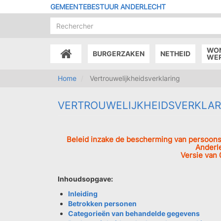
Overslaan
GEMEENTEBESTUUR ANDERLECHT
en
naar
de
inhoud
WO
BURGERZAKEN
NETHEID
gaan
ACCUEIL
WE
Home
Vertrouwelijkheidsverklaring
VERTROUWELIJKHEIDSVERKLAR
Beleid inzake de bescherming van persoon
Anderl
Versie van 
Inhoudsopgave:
Inleiding
Betrokken personen
Categorieën van behandelde gegevens