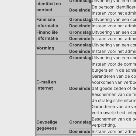
Grondslag
Uitvoering van een con
Identiteit en
De persoon identifice
contact
Doeleinde
Instaan voor het admin
Familiale
Grondslag
Uitvoering van een co
informatie
Doeleinde
Instaan voor het admin
Financiële
Grondslag
Uitvoering van een con
informatie
Doeleinde
Instaan voor het admin
Grondslag
Uitvoering van een con
Vorming
Doeleinde
Instaan voor het admin
Grondslag
Uitvoering van een con
Instaan voor de commu
burgers en in de admin
Garanderen van de con
E-mail en
Voorkomen van verbode
internet
Doeleinde
dat goede zeden of d
Beschermen van de fin
de strategische inform
Garanderen van de ve
vertrouwelijkheid, int
Beschermen van de bel
Gevoelige
Grondslag
verplichting.
gegevens
Doeleinde
Instaan voor het admin