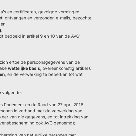
ma's en certificaten, gevolgde vormingen.
et
: ontvangen en verzonden e-mails, bezochte
den.
g
.
t bedoeld in artikel 9 en 10 van de AVG:
 zich ertoe de persoonsgegevens van de
ieke
wettelijke basis
, overeenkomstig artikel 6
den
, en de verwerking te beperken tot wat
e volgende:
s Parlement en de Raad van 27 april 2016
ersonen in verband met de verwerking van
keer van die gegevens, en tot intrekking van
gevensbescherming ook AVG genoemd);
cherming van natuurlijke personen met