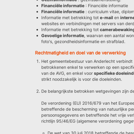
Financiële informatie
: Financiële informatie
Financiële informatie
: curriculum vitae, diplo
Informatie met betrekking tot
e-mail
en
intern
websites en verbindingen met servers van der
Informatie met betrekking tot
camerabewakin
Gevoelige informatie
, waarvan een aantal word
foto's, gezondheidsinformatie en strafblad.
Rechtmatigheid en doel van de verwerking
Het gemeentebestuur van Anderlecht verbindt
betrokkenen enkel te verwerken op een specif
van de AVG, en enkel voor
specifieke doelein
strikt noodzakelijk is voor die doeleinden.
De belangrijkste betrokken wetgevingen zijn d
De verordening (EU) 2016/679 van het Europee
betreffende de bescherming van natuurlijke p
persoonsgegevens en betreffende het vrije ver
richtlijn 95/46/EG (algemene verordening ge
De wet van 30 juli 2018 betreffende de bes