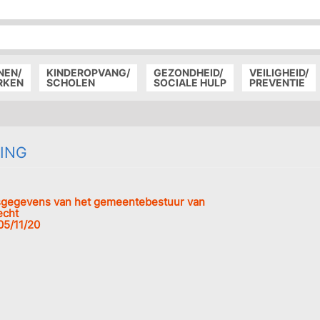
P
D
P
NEN/
KINDEROPVANG/
GEZONDHEID/
VEILIGHEID/
RKEN
SCHOLEN
SOCIALE HULP
PREVENTIE
ING
sgegevens van het gemeentebestuur van
echt
05/11/20