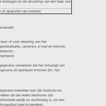
e belangen en de uitvoering van een taak van
n of opsporen van overlast.
gezameld:
door of voor rekening van het
olokalisatie, camera's, e-mail en internet,
rlecht) ;
 beheerd;
gegevens verwerken die het ontvangt van
egevens uit openbare bronnen (bv. het
egevens meedelen aan zijn besturen en
eiken als die welke hierboven zijn
formatie eerlijk en rechtmatig is, om een
htvaardigd doel te bereiken.