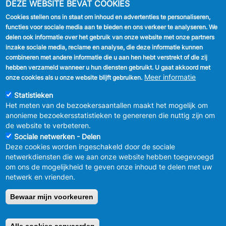
DEZE WEBSITE BEVAT COOKIES
Cookies stellen ons in staat om inhoud en advertenties te personaliseren,
VOLG ONS
functies voor sociale media aan te bieden en ons verkeer te analyseren. We
delen ook informatie over het gebruik van onze website met onze partners
Facebook
inzake sociale media, reclame en analyse, die deze informatie kunnen
combineren met andere informatie die u aan hen hebt verstrekt of die zij
Linkedin
hebben verzameld wanneer u hun diensten gebruikt. U gaat akkoord met
Meer informatie
onze cookies als u onze website blijft gebruiken.
Instagram
Statistieken
Het meten van de bezoekersaantallen maakt het mogelijk om
anonieme bezoekersstatistieken te genereren die nuttig zijn om
de website te verbeteren.
Sociale netwerken - Delen
Deze cookies worden ingeschakeld door de sociale
MENU
Vertrouwelijkheid
netwerkdiensten die we aan onze website hebben toegevoegd
FOOTER
Verbeteringsplan
om ons de mogelijkheid te geven onze inhoud te delen met uw
LEGAL
Wettelijke bepalingen
netwerk en vrienden.
Charter van goed gedrag en moderatie
van de sociale netwerken
Bewaar mijn voorkeuren
© 2026 GEMEENTEBESTUUR ANDERLECHT
Raadsplein 1 B-
1070-Brussel -
T:
+32 2 558 08 00