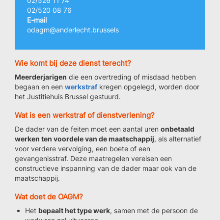
02/526 11 74
02/520 08 76
E-mail
odagm@anderlecht.brussels
Wie komt bij deze dienst terecht?
Meerderjarigen
die een overtreding of misdaad hebben
begaan en een
werkstraf
kregen opgelegd, worden door
het Justitiehuis Brussel gestuurd.
Wat is een werkstraf of dienstverlening?
De dader van de feiten moet een aantal uren
onbetaald
werken ten voordele van de maatschappij
, als alternatief
voor verdere vervolging, een boete of een
gevangenisstraf. Deze maatregelen vereisen een
constructieve inspanning van de dader maar ook van de
maatschappij.
Wat doet de OAGM?
Het
bepaalt het type werk
, samen met de persoon de