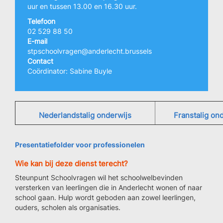
uur en tussen 13.00 en 16.30 uur.
Telefoon
02 529 88 50
E-mail
stpschoolvragen@anderlecht.brussels
Contact
Coördinator: Sabine Buyle
Nederlandstalig onderwijs
Franstalig on
Presentatiefolder voor professionelen
Wie kan bij deze dienst terecht?
Steunpunt Schoolvragen wil het schoolwelbevinden
versterken van leerlingen die in Anderlecht wonen of naar
school gaan. Hulp wordt geboden aan zowel leerlingen,
ouders, scholen als organisaties.