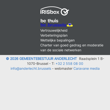
MENU
Vertrouwelijkheid
FOOTER
Verbeteringsplan
LEGAL
Wettelijke bepalingen
Charter van goed gedrag en moderatie
van de sociale netwerken
© 2026 GEMEENTEBESTUUR ANDERLECHT
Raadsplein 1 B-
1070-Brussel -
T:
+32 2 558 08 00
info@anderlecht.brussels
- webmaster
Caravane media