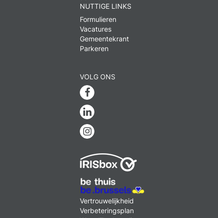
NUTTIGE LINKS
Formulieren
Vacatures
Gemeentekrant
Parkeren
VOLG ONS
Facebook
Linkedin
Instagram
MENU
Vertrouwelijkheid
FOOTER
Verbeteringsplan
LEGAL