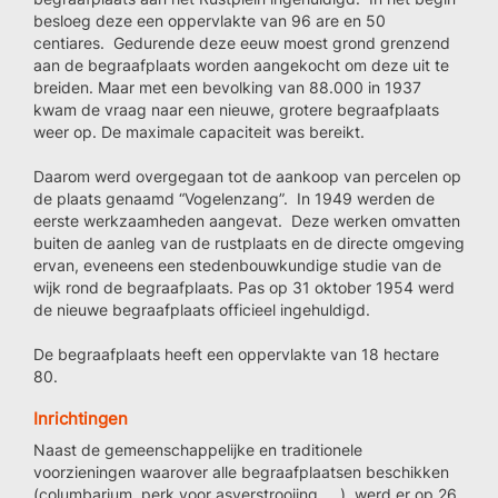
besloeg deze een oppervlakte van 96 are en 50
centiares. Gedurende deze eeuw moest grond grenzend
aan de begraafplaats worden aangekocht om deze uit te
breiden. Maar met een bevolking van 88.000 in 1937
kwam de vraag naar een nieuwe, grotere begraafplaats
weer op. De maximale capaciteit was bereikt.
Daarom werd overgegaan tot de aankoop van percelen op
de plaats genaamd “Vogelenzang”. In 1949 werden de
eerste werkzaamheden aangevat. Deze werken omvatten
buiten de aanleg van de rustplaats en de directe omgeving
ervan, eveneens een stedenbouwkundige studie van de
wijk rond de begraafplaats. Pas op 31 oktober 1954 werd
de nieuwe begraafplaats officieel ingehuldigd.
De begraafplaats heeft een oppervlakte van 18 hectare
80.
Inrichtingen
Naast de gemeenschappelijke en traditionele
voorzieningen waarover alle begraafplaatsen beschikken
(columbarium, perk voor asverstrooiing, …), werd er op 26