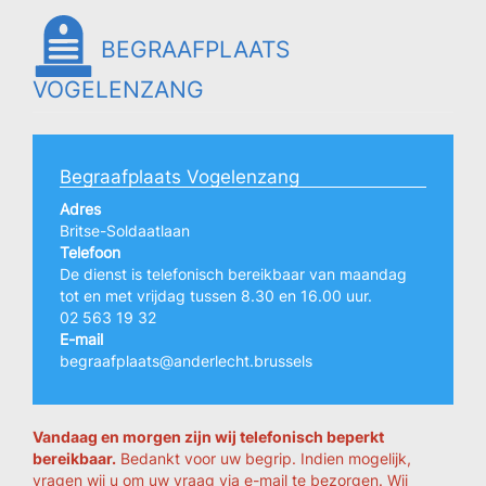
BEGRAAFPLAATS
VOGELENZANG
Begraafplaats Vogelenzang
Adres
Britse-Soldaatlaan
Telefoon
De dienst is telefonisch bereikbaar van maandag
tot en met vrijdag tussen 8.30 en 16.00 uur.
02 563 19 32
E-mail
begraafplaats@anderlecht.brussels
Vandaag en morgen zijn wij telefonisch beperkt
bereikbaar.
Bedankt voor uw begrip. Indien mogelijk,
vragen wij u om uw vraag via e-mail te bezorgen. Wij