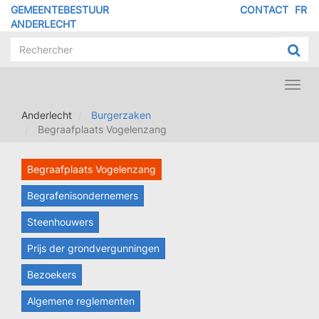
Overslaan
GEMEENTEBESTUUR
CONTACT
FR
MENU
en
ANDERLECHT
naar
PIED
de
DE
inhoud
PAGE
gaan
Toggl
navig
Anderlecht
Burgerzaken
Begraafplaats Vogelenzang
Begraafplaats Vogelenzang
Begrafenisondernemers
Steenhouwers
Prijs der grondvergunningen
Bezoekers
Algemene reglementen