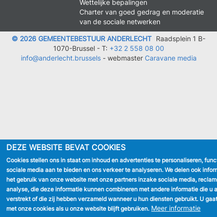
Wettelijke bepalingen
Charter van goed gedrag en moderatie
van de sociale netwerken
© 2026 GEMEENTEBESTUUR ANDERLECHT
Raadsplein 1 B-
1070-Brussel -
T:
+32 2 558 08 00
info@anderlecht.brussels
- webmaster
Caravane media
DEZE WEBSITE BEVAT COOKIES
Cookies stellen ons in staat om inhoud en advertenties te personaliseren, func
sociale media aan te bieden en ons verkeer te analyseren. We delen ook infor
het gebruik van onze website met onze partners inzake sociale media, recla
analyse, die deze informatie kunnen combineren met andere informatie die u 
verstrekt of die zij hebben verzameld wanneer u hun diensten gebruikt. U gaa
Meer informatie
met onze cookies als u onze website blijft gebruiken.